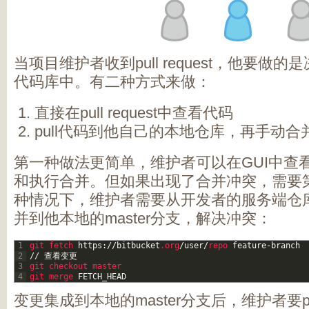
当项目维护者收到pull request，他要做
代码库中。有二种方式来做：
直接在pull request中查看代码
pull代码到他自己的本地仓库，再手动合
第一种做法更简单，维护者可以在GUI中查
和执行合并。但如果出现了合并冲突，需要
种情况下，维护者需要从开发者的服务端仓
并到他本地的master分支，解决冲突：
1
git 
fetch 
https
:
/
/
bitbucket
.org
/
user
/
repo 
feature
-
branch
2
/
/
查看变更
3
git 
checkout 
master
4
git 
merge 
FETCH_HEAD
变更集成到本地的master分支后，维护者要