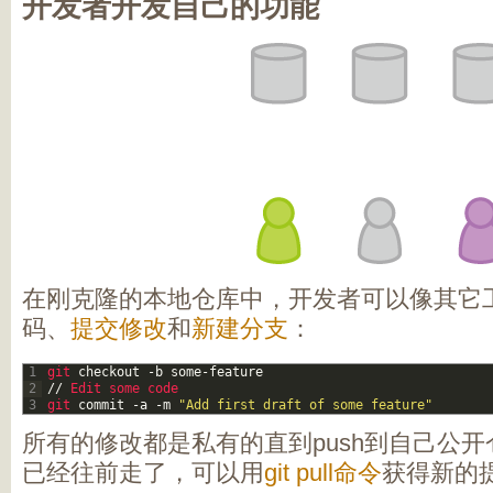
开发者开发自己的功能
在刚克隆的本地仓库中，开发者可以像其它
码、
提交修改
和
新建分支
：
1
git 
checkout
-
b
some
-
feature
2
/
/
Edit 
some 
code
3
git 
commit
-
a
-
m
"Add first draft of some feature"
所有的修改都是私有的直到push到自己公
已经往前走了，可以用
git pull命令
获得新的