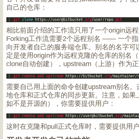
自己的仓库：
1
git 
clone
https
:
/
/
user
@
bitbucket
.org
/
user
/
repo
.git
相比前面介绍的工作流只用了一个origin
Forking工作流需要2个远程别名 —— 一
向开发者自己的服务端仓库。别名的名字可
定是使用origin作为远程克隆的仓库的别名（
clone自动创建），upstream（上游）作
1
git 
remote 
add 
upstream 
https
:
/
/
bitbucket
.org
/
maintainer
/
需要自己用上面的命令创建upstream别名
地仓库和正式仓库的同步更新。注意，如果
如不是开源的），你需要提供用户：
1
git 
remote 
add 
upstream 
https
:
/
/
user
@
bitbucket
.org
/
mainta
这时在克隆和pull正式仓库时，需要提供用