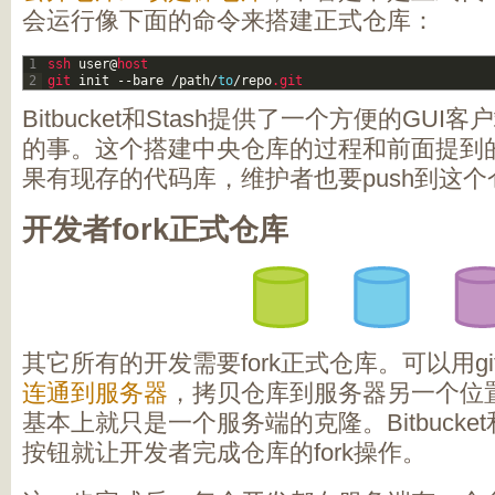
会运行像下面的命令来搭建正式仓库：
1
ssh 
user
@
host
2
git 
init
--
bare
/
path
/
to
/
repo
.git
Bitbucket和Stash提供了一个方便的GU
的事。这个搭建中央仓库的过程和前面提到
果有现存的代码库，维护者也要push到这个
开发者fork正式仓库
其它所有的开发需要fork正式仓库。可以用git 
连通到服务器
，拷贝仓库到服务器另一个位置 
基本上就只是一个服务端的克隆。Bitbucket
按钮就让开发者完成仓库的fork操作。