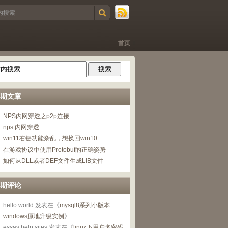
首页
期文章
NPS内网穿透之p2p连接
nps 内网穿透
win11右键功能杂乱，想换回win10
在游戏协议中使用Protobuf的正确姿势
如何从DLL或者DEF文件生成LIB文件
期评论
hello world
发表在《
mysql8系列小版本
windows原地升级实例
》
essay help sites
发表在《
linux下用户名密码