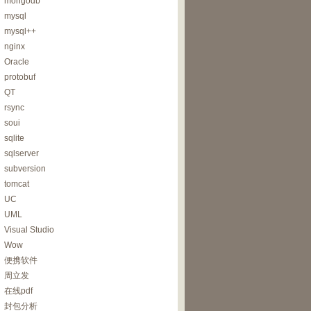
mongodb
mysql
mysql++
nginx
Oracle
protobuf
QT
rsync
soui
sqlite
sqlserver
subversion
tomcat
UC
UML
Visual Studio
Wow
便携软件
周立发
在线pdf
封包分析