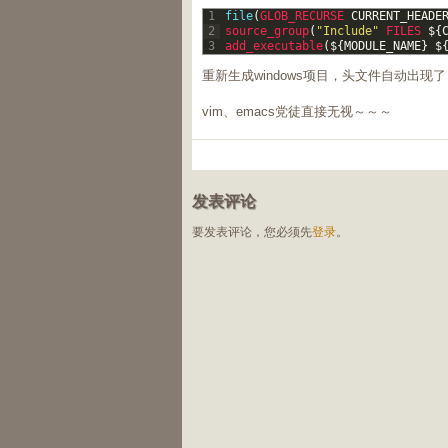
1
file
(
GLOB_RECURSE 
CURRENT_HEADE
2
source_group
(
"Include"
FILES
$
{
3
add_executable
(
$
{
MODULE_NAME
}
$
重新生成windows项目，头文件自动出现
vim、emacs党徒直接无视～～～
发表评论
要发表评论，您必须先
登录
。