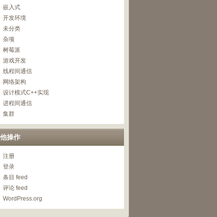
嵌入式
开发环境
未分类
杂项
树莓派
游戏开发
线程间通信
网络架构
设计模式C++实现
进程间通信
集群
他操作
注册
登录
条目 feed
评论 feed
WordPress.org