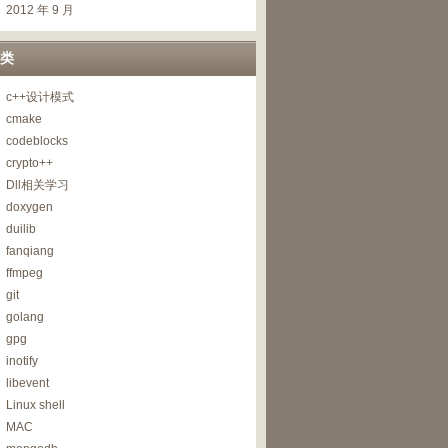
2012 年 9 月
类
c++设计模式
cmake
codeblocks
crypto++
Dll相关学习
doxygen
duilib
fanqiang
ffmpeg
git
golang
gpg
inotify
libevent
Linux shell
MAC