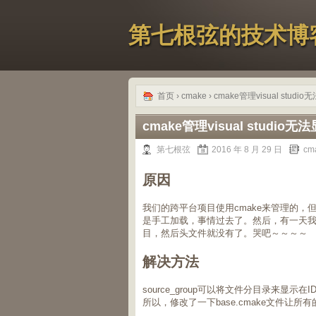
第七根弦的技术博
首页
›
cmake
› cmake管理visual st
cmake管理visual studi
第七根弦
2016 年 8 月 29 日
cm
原因
我们的跨平台项目使用cmake来管理的，但是w
是手工加载，事情过去了。然后，有一天我修改了CM
目，然后头文件就没有了。哭吧～～～～
解决方法
source_group可以将文件分目录来显示在I
所以，修改了一下base.cmake文件让所