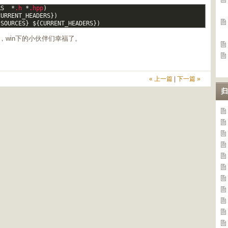
RS
*
.h
*
.hpp
)
CURRENT_HEADERS
}
)
{
SOURCES
}
$
{
CURRENT_HEADERS
}
)
了，win下的小伙伴们幸福了。
« 上一篇
|
下一篇 »
归