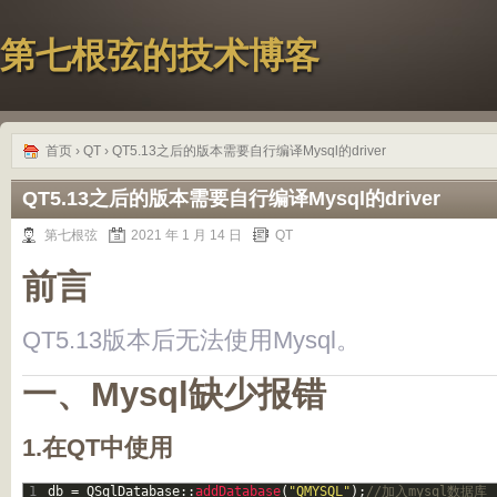
第七根弦的技术博客
首页
›
QT
› QT5.13之后的版本需要自行编译Mysql的driver
QT5.13之后的版本需要自行编译Mysql的driver
第七根弦
2021 年 1 月 14 日
QT
前言
QT5.13版本后无法使用Mysql。
一、Mysql缺少报错
1.在QT中使用
1
db
=
QSqlDatabase
::
addDatabase
(
"QMYSQL"
)
;
//加入mysql数据库