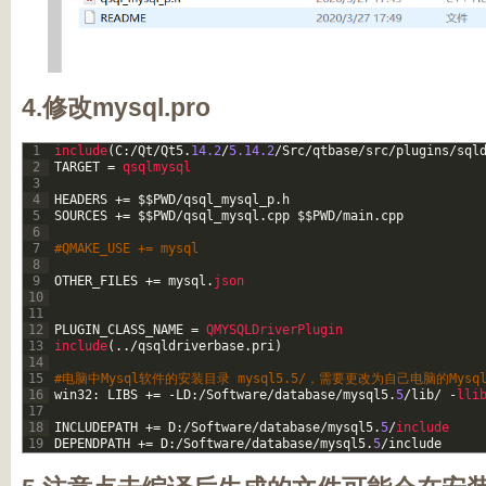
4.修改mysql.pro
1
include
(
C
:
/
Qt
/
Qt5
.
14.2
/
5.14.2
/
Src
/
qtbase
/
src
/
plugins
/
sql
2
TARGET
=
qsqlmysql
3
4
HEADERS
+=
$
$
PWD
/
qsql_mysql_p
.
h
5
SOURCES
+=
$
$
PWD
/
qsql_mysql
.
cpp
$
$
PWD
/
main
.
cpp
6
7
#QMAKE_USE += mysql
8
9
OTHER_FILES
+=
mysql
.
json
10
11
12
PLUGIN_CLASS_NAME
=
QMYSQLDriverPlugin
13
include
(
.
.
/
qsqldriverbase
.
pri
)
14
15
#电脑中Mysql软件的安装目录 mysql5.5/，需要更改为自己电脑的Mys
16
win32
:
LIBS
+=
-
LD
:
/
Software
/
database
/
mysql5
.
5
/
lib
/
-
lli
17
18
INCLUDEPATH
+=
D
:
/
Software
/
database
/
mysql5
.
5
/
include
19
DEPENDPATH
+=
D
:
/
Software
/
database
/
mysql5
.
5
/
include