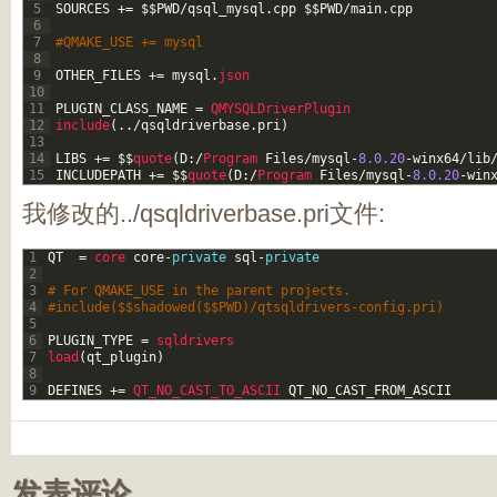
5
SOURCES
+=
$
$
PWD
/
qsql_mysql
.
cpp
$
$
PWD
/
main
.
cpp
6
7
#QMAKE_USE += mysql
8
9
OTHER_FILES
+=
mysql
.
json
10
11
PLUGIN_CLASS_NAME
=
QMYSQLDriverPlugin
12
include
(
.
.
/
qsqldriverbase
.
pri
)
13
14
LIBS
+=
$
$
quote
(
D
:
/
Program 
Files
/
mysql
-
8.0.20
-
winx64
/
lib
15
INCLUDEPATH
+=
$
$
quote
(
D
:
/
Program 
Files
/
mysql
-
8.0.20
-
win
我修改的../qsqldriverbase.pri文件:
1
QT
=
core 
core
-
private
sql
-
private
2
3
# For QMAKE_USE in the parent projects.
4
#include($$shadowed($$PWD)/qtsqldrivers-config.pri)
5
6
PLUGIN_TYPE
=
sqldrivers
7
load
(
qt_plugin
)
8
9
DEFINES
+=
QT_NO_CAST_TO_ASCII 
QT_NO_CAST_FROM_ASCII
发表评论