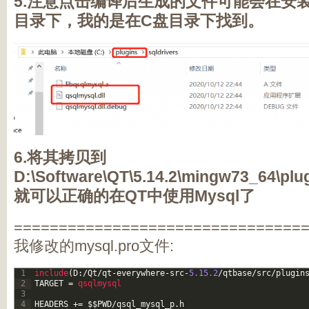
5.注意点击编译后生成的文件可能会在安
目录下，我的是在C盘目录下找到。
6.将其拷贝到
D:\Software\QT\5.14.2\mingw73_64\plu
就可以正确的在QT中使用Mysql了
================================
我修改的mysql.pro文件:
1
include
(
D
:
/
Qt
/
qt
-
everywhere
-
src
-
5.15.2
/
qtbase
/
src
/
plugin
2
TARGET
=
qsqlmysql
3
4
HEADERS
+=
$
$
PWD
/
qsql_mysql_p
.
h