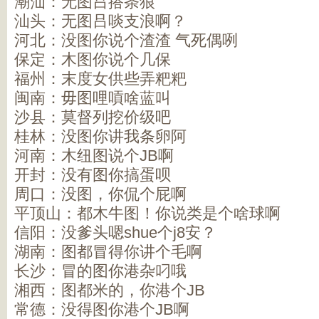
潮汕：无图吕搭条狼
汕头：无图吕啖支浪啊？
河北：没图你说个渣渣 气死偶咧
保定：木图你说个几保
福州：末度女供些弄粑粑
闽南：毋图哩嗊啥蓝叫
沙县：莫督列挖价级吧
桂林：没图你讲我条卵阿
河南：木纽图说个JB啊
开封：没有图你搞蛋呗
周口：没图，你侃个屁啊
平顶山：都木牛图！你说类是个啥球啊
信阳：没爹头嗯shue个j8安？
湖南：图都冒得你讲个毛啊
长沙：冒的图你港杂叼哦
湘西：图都米的，你港个JB
常德：没得图你港个JB啊