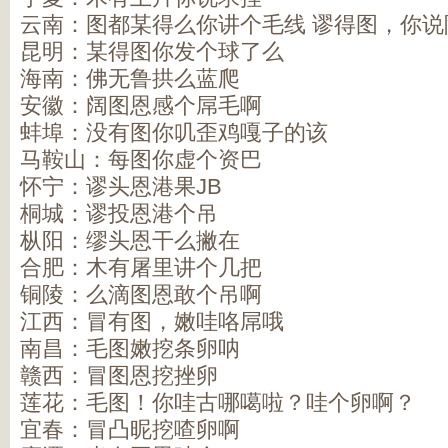
云南：图都某得么你讲个毛线 谬得图，你说
昆明：某得图你发个球了么
海南：佛无鲁拱么蓝爬
安徽：阔图恩感个屌毛啊
蚌埠：没有图你叽歪鸡嘎子的该
马鞍山：每图你虚个资巴
怀宁：谬头恩港果JB
桐城：谬投恩港个吊
枞阳：缪头恩干么撇在
合肥：木有屠里讲个几把
铜陵：么滴图恩敢个吊啊
江西：冒有图，嫩哇咯屌哦
南昌：毛图嫩挖条卵呐
赣西：冒图恩挖挫卵
莲花：毛图！你哇古哪噶啦？哇个卵啊？
宜春：冒凸昵挖喳卵啊