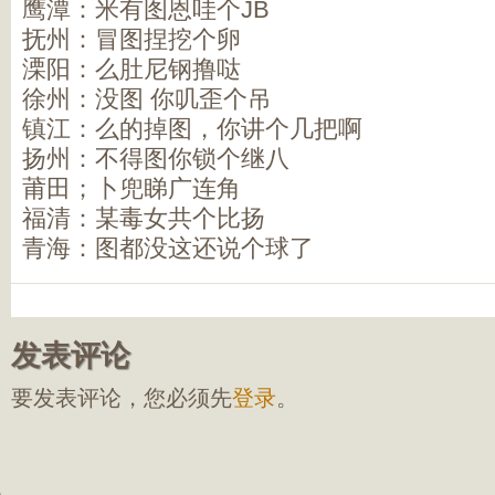
鹰潭：米有图恩哇个JB
抚州：冒图捏挖个卵
溧阳：么肚尼钢撸哒
徐州：没图 你叽歪个吊
镇江：么的掉图，你讲个几把啊
扬州：不得图你锁个继八
莆田；卜兜睇广连角
福清：某毒女共个比扬
青海：图都没这还说个球了
发表评论
要发表评论，您必须先
登录
。