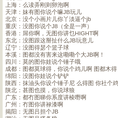
上海：么读弄刚则卵泡啊
天津：妹有图你说个嘛JB玩儿
北京：没个小画片儿你丫淡逼个jb
重庆：没图你说个J8（全是一声）
香港：屌你啊，无图你讲乜HIGHT啊
东北：没图跟这掰扯什么JB玩意儿
辽宁：没图得瑟个篮子球
本溪：图都没有害来这嘞嘞个大JB啊！
四川：莫的图你娃说个锤子哦
成都：图都莫球得，你说个鸡儿啊 图都木
绵阳：没图你娃说个铲铲
陕西：抹油头你设个锤子尼 么得图 你社个
陕北：甚图也摸，你说球狼
广东：都冇图睇你系度讲棱嘢啊
广州：冇图你讲禄漆啊
揭阳：无图吕担个JB