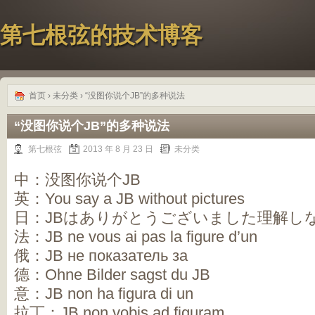
第七根弦的技术博客
首页
›
未分类
› “没图你说个JB”的多种说法
“没图你说个JB”的多种说法
第七根弦
2013 年 8 月 23 日
未分类
中：没图你说个JB
英：You say a JB without pictures
日：JBはありがとうございました理解し
法：JB ne vous ai pas la figure d’un
俄：JB не показатель за
德：Ohne Bilder sagst du JB
意：JB non ha figura di un
拉丁：JB non vobis ad figuram