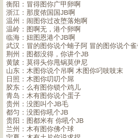
衡阳：冒得图你广甲卵啊
浙江：那度侬国国JB啊
温州：闹图你过改堕落炮啊
温岭：图啊无，港个卵啊
临海：妞图恩港个JB啊
武汉：冒的图你说个蝻子阿 冒的图你说个雀
荆州：图都没得，你讲个JB
黄陂：莫得头你甩锅莫伊尼
山东：木图你说个吊啊 木图你叼吱吱末
日照：木图你叨叨个屌
胶东：么有图你锁个鸡儿
青岛：木有图你说个蛋子
贵州：没图叫个JB毛
都匀：没图你吼个JB
贵阳：图都米有 你吼个JB
兰州：木有图你佛个球
宁夏：木有土片你说求捏