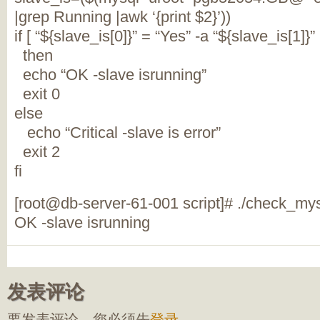
|grep Running |awk ‘{print $2}’))
if [ “${slave_is[0]}” = “Yes” -a “${slave_is[1]}”
then
echo “OK -slave isrunning”
exit 0
else
echo “Critical -slave is error”
exit 2
fi
[root@db-server-61-001 script]# ./check_my
OK -slave isrunning
发表评论
要发表评论，您必须先
登录
。