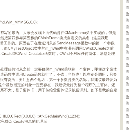
hWnd,WM_MYMSG,0,0);
写的东西。大家会发现上面代码是在CMainFrame类中实现的，但是
把第四步与第五步的CMainFrame换成自定义的类名（这里我用
能正常工作的。原因在于在发送消息的SendMessage函数中的第一个参数
yTestObject类中的m_hWnd中在没有调用CWnd::Create之前
eate或CWnd::CreateEx函数时，CWnd不对应任何窗体，消息处理
处理任何消息之前一定要确保m_hWnd关联到一个窗体，即便这个窗体
函数中调用Create函数就行了，不错，当然也可以在别处调用，只要
调用很有说法，要注意两个地方，第一个参数是类的名称，我建议最好设为
，这个函数指定的对象一定要存在，我建议最好为整个程序的主窗体。还
系不大，是子窗体ID，用于传给父窗体记录以便识别。如下是我的自定
ILD,CRect(0,0,0,0),::AfxGetMainWnd(),1234);
成OnCreate消息的处理后