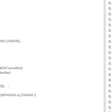
RAM,LPARAM);
MDIFrameWnd)
ndler)
实现）：
r(WPARAM w,LPARAM l)