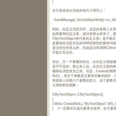
}
在引发或发出消息的地方只用写上：
::SendMessge(::AfxGetMainWnd()->m_
到此，自定义消息完毕，这是好多网上文章都
如果要用自定义类，就没有那么简单了。显然
CMyTestObject来代表自定义类）是不
是要响应消息对应的HWND类型的窗体句柄，而CM
是没有任何意义的，也就是没有调用CWnd::Cr
不能正常运作。
所以，又一个重要的结论，在自定义类能够
是不可见的。那么有人说，在自定义类的构造
确保在消息发送之前。但是，Create的
NULL；第五个参数是父窗体对象的指针
有很多人问第六个参数的意义，这个参数关
义类的构造函数：
CMyTestObject::CMyTestObject()
{
CWnd::Create(NULL,”MyTestObject”,WS_CH
} //一定要在生成主窗体后使用，在主窗体完