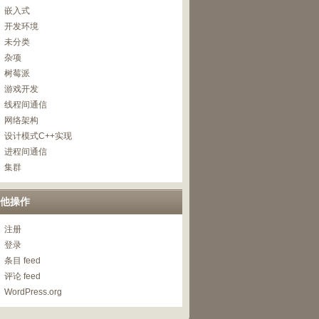
嵌入式
开发环境
未分类
杂项
树莓派
游戏开发
线程间通信
网络架构
设计模式C++实现
进程间通信
集群
他操作
注册
登录
条目 feed
评论 feed
WordPress.org