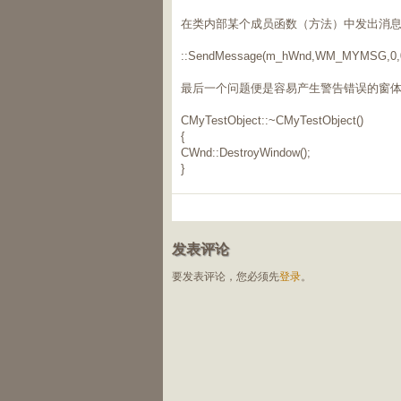
在类内部某个成员函数（方法）中发出消
::SendMessage(m_hWnd,WM_MYMSG,0,0
最后一个问题便是容易产生警告错误的窗
CMyTestObject::~CMyTestObject()
{
CWnd::DestroyWindow();
}
发表评论
要发表评论，您必须先
登录
。