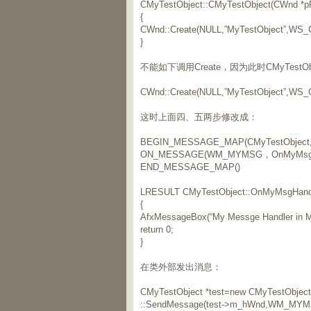
CMyTestObject::CMyTestObject(CWnd *pP
{
CWnd::Create(NULL,”MyTestObject”,WS_CH
}
不能如下调用Create，因为此时CMyTestO
CWnd::Create(NULL,”MyTestObject”,WS_CH
这时上面四、五两步修改成：
BEGIN_MESSAGE_MAP(CMyTestObject,
ON_MESSAGE(WM_MYMSG，OnMyMsgH
END_MESSAGE_MAP()
LRESULT CMyTestObject::OnMyMsgHand
{
AfxMessageBox(“My Messge Handler in My
return 0;
}
在类外部发出消息：
CMyTestObject *test=new CMyTestObject(
::SendMessage(test->m_hWnd,WM_MYMS