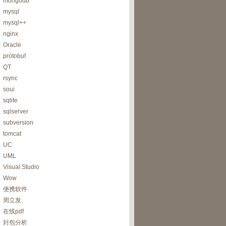
mongodb
mysql
mysql++
nginx
Oracle
protobuf
QT
rsync
soui
sqlite
sqlserver
subversion
tomcat
UC
UML
Visual Studio
Wow
便携软件
周立发
在线pdf
封包分析