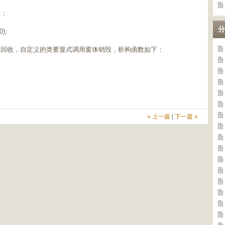
息：
分
);
体回收，自定义的类要显式调用窗体销毁，析构函数如下：
« 上一篇
|
下一篇 »