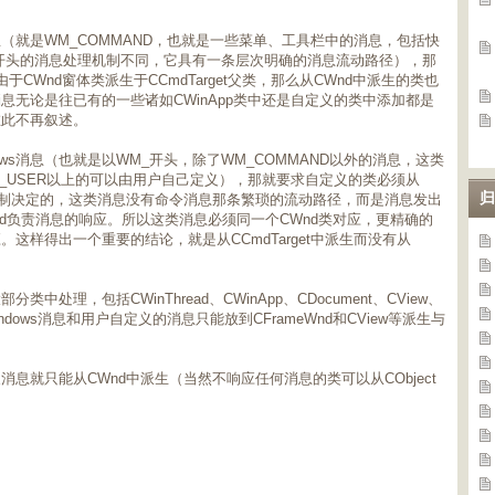
（就是WM_COMMAND，也就是一些菜单、工具栏中的消息，包括快
开头的消息处理机制不同，它具有一条层次明确的消息流动路径），那
由于CWnd窗体类派生于CCmdTarget父类，那么从CWnd中派生的类也
无论是往已有的一些诸如CWinApp类中还是自定义的类中添加都是
在此不再叙述。
ws消息（也就是以WM_开头，除了WM_COMMAND以外的消息，这类
M_USER以上的可以由用户自己定义），那就要求自定义的类必须从
归
机制决定的，这类消息没有命令消息那条繁琐的流动路径，而是消息发出
nd负责消息的响应。所以这类消息必须同一个CWnd类对应，更精确的
这样得出一个重要的结论，就是从CCmdTarget中派生而没有从
处理，包括CWinThread、CWinApp、CDocument、CView、
ndows消息和用户自定义的消息只能放到CFrameWnd和CView等派生与
息就只能从CWnd中派生（当然不响应任何消息的类可以从CObject