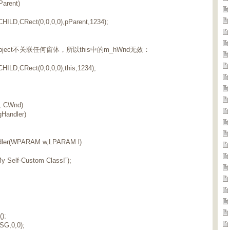
arent)
ILD,CRect(0,0,0,0),pParent,1234);
bject不关联任何窗体，所以this中的m_hWnd无效：
ILD,CRect(0,0,0,0),this,1234);
 CWnd)
andler)
ler(WPARAM w,LPARAM l)
 Self-Custom Class!”);
);
G,0,0);