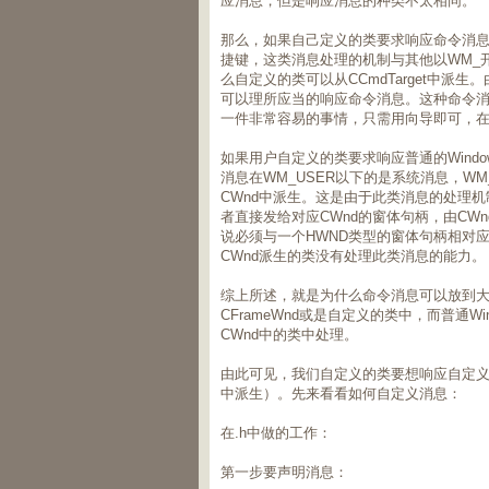
应消息，但是响应消息的种类不太相同。
那么，如果自己定义的类要求响应命令消息
捷键，这类消息处理的机制与其他以WM_
么自定义的类可以从CCmdTarget中派生。
可以理所应当的响应命令消息。这种命令消息
一件非常容易的事情，只需用向导即可，
如果用户自定义的类要求响应普通的Windo
消息在WM_USER以下的是系统消息，W
CWnd中派生。这是由于此类消息的处理
者直接发给对应CWnd的窗体句柄，由CW
说必须与一个HWND类型的窗体句柄相对应。
CWnd派生的类没有处理此类消息的能力。
综上所述，就是为什么命令消息可以放到大部分类中
CFrameWnd或是自定义的类中，而普通Wi
CWnd中的类中处理。
由此可见，我们自定义的类要想响应自定义消
中派生）。先来看看如何自定义消息：
在.h中做的工作：
第一步要声明消息：