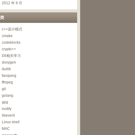
2012 年 9 月
类
c++设计模式
cmake
codeblocks
crypto++
Dll相关学习
doxygen
duilib
fanqiang
ffmpeg
git
golang
gpg
inotify
libevent
Linux shell
MAC