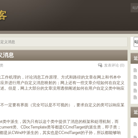
客
自定义消息
义消息
近
类
发表评论
(0)
息工作机理的，讨论消息工作原理、方式和路径的文章在网上和书本中
响应并进行用户自定义消息映射的；网上还有一些文章介绍如何在自定义
略叙述。但是，网上大部分的文章没用透彻阐述如何在用户自定义类中响应
类不一定要有界面（完全可以是不可视的），要求自定义的类可以响应某
近
rget类中派生，因为只有以这个类中提供了消息的框架和处理机制，而
ument类、CDocTemplate类等都是CCmdTarget的派生类，即子类；
og类等都是从CWnd中派生的，其实也是CCmdTarget的子孙，所以都能够响