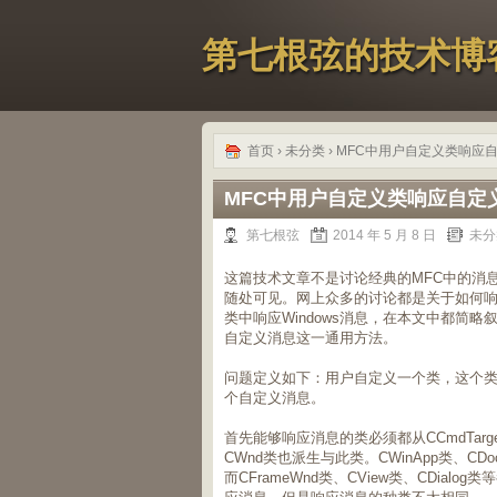
第七根弦的技术博
首页
›
未分类
› MFC中用户自定义类响应
MFC中用户自定义类响应自定
第七根弦
2014 年 5 月 8 日
未分
这篇技术文章不是讨论经典的MFC中的消
随处可见。网上众多的讨论都是关于如何
类中响应Windows消息，在本文中都简
自定义消息这一通用方法。
问题定义如下：用户自定义一个类，这个
个自定义消息。
首先能够响应消息的类必须都从CCmdTa
CWnd类也派生与此类。CWinApp类、CDoc
而CFrameWnd类、CView类、CDial