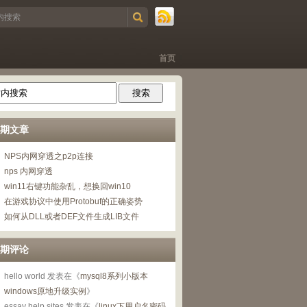
首页
期文章
NPS内网穿透之p2p连接
nps 内网穿透
win11右键功能杂乱，想换回win10
在游戏协议中使用Protobuf的正确姿势
如何从DLL或者DEF文件生成LIB文件
期评论
hello world
发表在《
mysql8系列小版本
windows原地升级实例
》
essay help sites
发表在《
linux下用户名密码