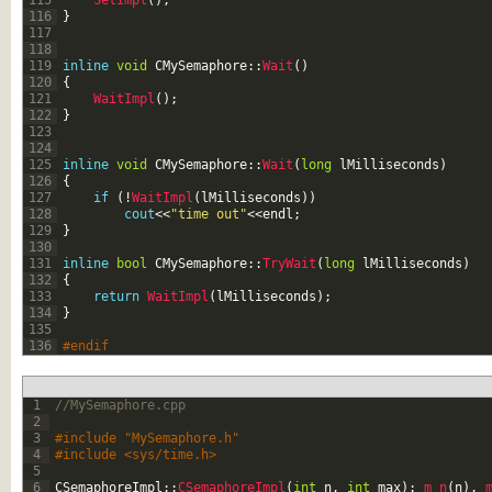
115
SetImpl
(
)
;
116
}
117
118
119
inline
void
CMySemaphore
::
Wait
(
)
120
{
121
WaitImpl
(
)
;
122
}
123
124
125
inline
void
CMySemaphore
::
Wait
(
long
lMilliseconds
)
126
{
127
if
(
!
WaitImpl
(
lMilliseconds
)
)
128
cout
<<
"time out"
<<
endl
;
129
}
130
131
inline
bool
CMySemaphore
::
TryWait
(
long
lMilliseconds
)
132
{
133
return
WaitImpl
(
lMilliseconds
)
;
134
}
135
136
#endif
1
//MySemaphore.cpp 
2
3
#include "MySemaphore.h"
4
#include <sys/time.h>
5
6
CSemaphoreImpl
::
CSemaphoreImpl
(
int
n
,
int
max
)
:
m_n
(
n
)
,