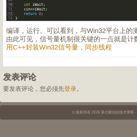
69
70
int
iWait
;
71
cin
>>
iWait
;
72
return
0
;
73
}
编译，运行。可以看到，与Win32平台上的
由此可见，信号量机制很关键的一点就是计数
用C++封装Win32信号量，同步线程
发表评论
要发表评论，您必须先
登录
。
© 版权所有 2026 第七根弦的技术博客 ⋅ Th