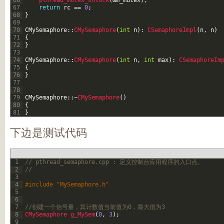
66
pthread_mutex_unlock
(
&m_mutex
)
;
67
return
rc
==
0
;
68
}
69
70
CMySemaphore
::
CMySemaphore
(
int
n
)
:
CSemaphoreImpl
(
n
,
n
)
71
{
72
}
73
74
CMySemaphore
::
CMySemaphore
(
int
n
,
int
max
)
:
CSemaphoreIm
75
{
76
}
77
78
79
CMySemaphore
::
~
CMySemaphore
(
)
80
{
81
}
下边是测试代码
1
// pthread_semaphore.cpp : 定义控制台应用程序的入口点。
2
//
3
4
#include "MySemaphore.h"
5
6
7
//创建一个信号量，其计数值当前值为0，最大值为3
8
CMySemaphore 
g_MySem
(
0
,
3
)
;
9