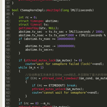
37
}
38
39
bool
CSemaphoreImpl
::
WaitImpl
(
long
lMilliseconds
)
40
{
41
int
rc
=
0
;
42
struct
timespec 
abstime
;
43
struct
timeval 
tv
;
44
gettimeofday
(
&tv
,
NULL
)
;
45
abstime
.
tv_sec
=
tv
.
tv_sec
+
lMilliseconds
/
1000
;
46
abstime
.
tv_nsec
=
tv
.
tv_usec
*
1000
+
(
lMilliseconds
%
47
if
(
abstime
.
tv_nsec
>=
1000000000
)
48
{
49
abstime
.
tv_nsec
-=
1000000000
;
50
abstime
.
tv_sec
++
;
51
}
52
53
if
(
pthread_mutex_lock
(
&m_mutex
)
!=
0
)
54
cout
<<
"wait for semaphore failed (lock)"
<<
endl
;
55
while
(
m_n
<
1
)
56
{
57
//自动释放互斥体并且等待m_cond状态,并且限制了最大的等待
58
if
(
(
rc
=
pthread_cond_timedwait
(
&m_cond
,
&m_mut
59
{
60
if
(
rc
==
ETIMEDOUT
)
break
;
61
pthread_mutex_unlock
(
&m_mutex
)
;
62
cout
<<
"cannot wait for semaphore"
<<
endl
;
63
}
64
}
65
if
(
rc
==
0
)
--
m_n
;