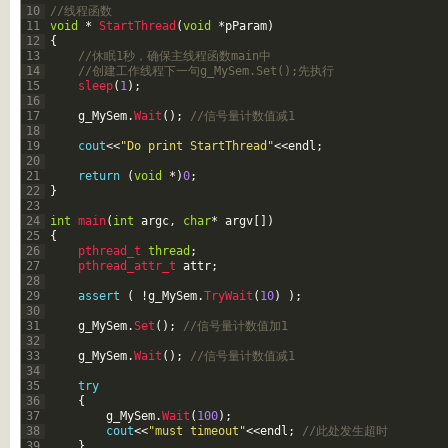
10
//线程函数
11
void
*
StartThread
(
void
*
pParam
)
12
{
13
//休眠1秒，确保主线程函数main中
14
//创建工作线程下一句g_MySem.Set();先执行
15
sleep
(
1
)
;
16
17
g_MySem
.
Wait
(
)
;
//信号量计数值减1
18
19
cout
<<
"Do print StartThread"
<<
endl
;
20
21
return
(
void
*
)
0
;
22
}
23
24
int
main
(
int
argc
,
char
*
argv
[
]
)
25
{
26
pthread_t 
thread
;
27
pthread_attr_t 
attr
;
28
29
assert
(
!
g_MySem
.
TryWait
(
10
)
)
;
30
31
g_MySem
.
Set
(
)
;
//信号量计数值加1
32
33
g_MySem
.
Wait
(
)
;
//信号量计数值减1
34
35
try
36
{
37
g_MySem
.
Wait
(
100
)
;
38
cout
<<
"must timeout"
<<
endl
;
//此处发生超时
39
}