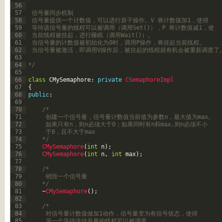
56
57
 信号量同步机制
58
 信号量提供一个计数值，可以进行原子操作。V 将计数值加1，使得
59
 等待该信号量的线程可以被调用（调用Set()），P 将计数值减1，使
60
 当前线程被挂起，进行睡眠（调用Wait()）。
61
 当信号量的计数值被初始化为0时，调用P操作，将挂起当前线程。
62
 当信号量被激活，即调用V操作后，被挂起的线程就有机会被重新调度了
63
64
*/
65
66
class
CMySemaphore
:
private
CSemaphoreImpl
67
{
68
public
:
69
70
/*
71
	 创建一个信号量，信号量计数值当前值为参数n，最大值为max。
72
	 如果只有n，则n必须大于0；如果同时有n和max,则n必须不小
73
	 于0，且不大于max
74
	*/
75
CMySemaphore
(
int
n
)
;
76
CMySemaphore
(
int
n
,
int
max
)
;
77
78
/*
79
	 销毁一个信号量
80
	*/
81
~
CMySemaphore
(
)
;
82
83
/*
84
	 对信号量计数值做加1动作，信号量变为有信号状态，使得
85
	 另一个等待该信号量的线程可以被调度