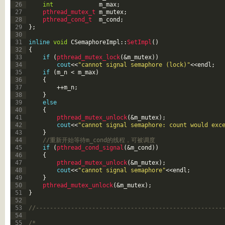
26
int
m_max
;
27
pthread_mutex_t 
m_mutex
;
28
pthread_cond_t  
m_cond
;
29
}
;
30
31
inline
void
CSemaphoreImpl
::
SetImpl
(
)
32
{
33
if
(
pthread_mutex_lock
(
&m_mutex
)
)
34
cout
<<
"cannot signal semaphore (lock)"
<<
endl
;
35
if
(
m_n
<
m_max
)
36
{
37
++
m_n
;
38
}
39
else
40
{
41
pthread_mutex_unlock
(
&m_mutex
)
;
42
cout
<<
"cannot signal semaphore: count would exc
43
}
44
//重新开始等待m_cond的线程，可被调度
45
if
(
pthread_cond_signal
(
&m_cond
)
)
46
{
47
pthread_mutex_unlock
(
&m_mutex
)
;
48
cout
<<
"cannot signal semaphore"
<<
endl
;
49
}
50
pthread_mutex_unlock
(
&m_mutex
)
;
51
}
52
53
//-----------------------------------------------------
54
55
/*