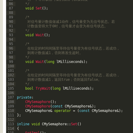
86
	*/
87
void
Set
(
)
;
88
89
/*
90
	 对信号量计数值做减1动作，信号量变为无信号状态。若
91
	 计数值变得大于0时，信号量才会变为有信号状态。
92
	*/
93
void
Wait
(
)
;
94
95
/*
96
	 在给定的时间间隔里等待信号量变为有信号状态，若成功，
97
	 则将计数值减1，否则将发生超时。
98
	*/
99
void
Wait
(
long
lMilliseconds
)
;
100
101
/*
102
	 在给定的时间间隔里等待信号量变为有信号状态，若成功，
103
	 则将计数值减1，返回true；否则返回false。
104
	*/
105
bool
TryWait
(
long
lMilliseconds
)
;
106
107
private
:
108
CMySemaphore
(
)
;
109
CMySemaphore
(
const
CMySemaphore
&
)
;
110
CMySemaphore
&
operator
=
(
const
CMySemaphore
&
)
;
111
}
;
112
113
inline
void
CMySemaphore
::
Set
(
)
114
{