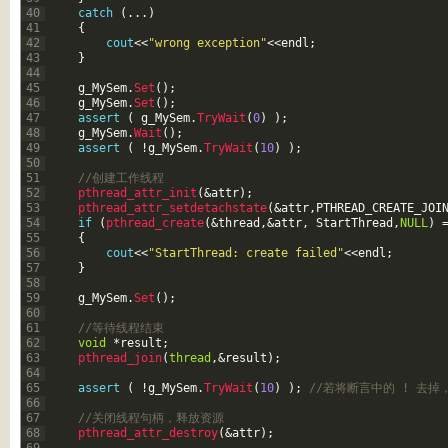
40
catch
(
.
.
.
)
41
{
42
cout
<<
"wrong exception"
<<
endl
;
43
}
44
45
g_MySem
.
Set
(
)
;
46
g_MySem
.
Set
(
)
;
47
assert
(
g_MySem
.
TryWait
(
0
)
)
;
48
g_MySem
.
Wait
(
)
;
49
assert
(
!
g_MySem
.
TryWait
(
10
)
)
;
50
51
//创建工作线程
52
pthread_attr_init
(
&attr
)
;
53
pthread_attr_setdetachstate
(
&attr
,
PTHREAD_CREATE_JOI
54
if
(
pthread_create
(
&thread
,
&attr
,
StartThread
,
NULL
)
55
{
56
cout
<<
"StartThread: create failed"
<<
endl
;
57
}
58
59
g_MySem
.
Set
(
)
;
60
61
//等待线程结束
62
void
*
result
;
63
pthread_join
(
thread
,
&result
)
;
64
65
assert
(
!
g_MySem
.
TryWait
(
10
)
)
;
//若将断言中的 ! 去
66
67
//关闭线程句柄，释放资源
68
pthread_attr_destroy
(
&attr
)
;