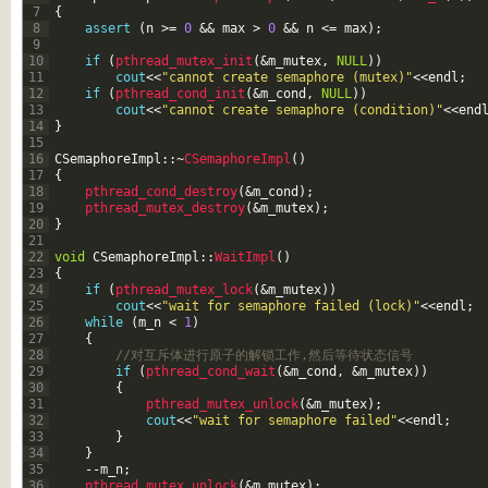
7
{
8
assert
(
n
>=
0
&&
max
>
0
&&
n
<=
max
)
;
9
10
if
(
pthread_mutex_init
(
&m_mutex
,
NULL
)
)
11
cout
<<
"cannot create semaphore (mutex)"
<<
endl
;
12
if
(
pthread_cond_init
(
&m_cond
,
NULL
)
)
13
cout
<<
"cannot create semaphore (condition)"
<<
end
14
}
15
16
CSemaphoreImpl
::
~
CSemaphoreImpl
(
)
17
{
18
pthread_cond_destroy
(
&m_cond
)
;
19
pthread_mutex_destroy
(
&m_mutex
)
;
20
}
21
22
void
CSemaphoreImpl
::
WaitImpl
(
)
23
{
24
if
(
pthread_mutex_lock
(
&m_mutex
)
)
25
cout
<<
"wait for semaphore failed (lock)"
<<
endl
;
26
while
(
m_n
<
1
)
27
{
28
//对互斥体进行原子的解锁工作,然后等待状态信号
29
if
(
pthread_cond_wait
(
&m_cond
,
&m_mutex
)
)
30
{
31
pthread_mutex_unlock
(
&m_mutex
)
;
32
cout
<<
"wait for semaphore failed"
<<
endl
;
33
}
34
}
35
--
m_n
;
36
pthread_mutex_unlock
(
&m_mutex
)
;