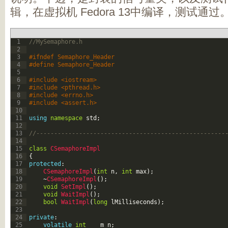
辑，在虚拟机 Fedora 13中编译，测试通过
1
//MySemaphore.h
2
3
#ifndef Semaphore_Header
4
#define Semaphore_Header
5
6
#include <iostream>
7
#include <pthread.h>
8
#include <errno.h>
9
#include <assert.h>
10
11
using
namespace
std
;
12
13
//-----------------------------------------------------
14
15
class
CSemaphoreImpl
16
{
17
protected
:
18
CSemaphoreImpl
(
int
n
,
int
max
)
;
19
~
CSemaphoreImpl
(
)
;
20
void
SetImpl
(
)
;
21
void
WaitImpl
(
)
;
22
bool
WaitImpl
(
long
lMilliseconds
)
;
23
24
private
:
25
volatile
int
m_n
;