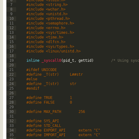
6
#include <stdio.h>   
7
#include <string.h>   
8
#include <wchar.h>   
9
#include <unistd.h>   
10
#include <pthread.h>   
11
#include <semaphore.h>   
12
#include <errno.h>   
13
#include <sys/times.h>   
14
#include <time.h>   
15
#include <dlfcn.h>   
16
#include <sys/types.h>   
17
#include <linux/unistd.h>   
18
19
inline
_syscall0
(
pid_t
,
gettid
)
/* Using sys
20
21
#ifdef UNICODE   
22
#define _T(str)     L##str   
23
#else   
24
#define _T(str)     str   
25
#endif   
26
27
#define TRUE        1   
28
#define FALSE       0   
29
30
#define MAX_PATH        256   
31
32
#define SYS_API   
33
#define STD_CALL   
34
#define EXPORT_API      extern "C"   
35
#define IMPORT_API      extern "C"   