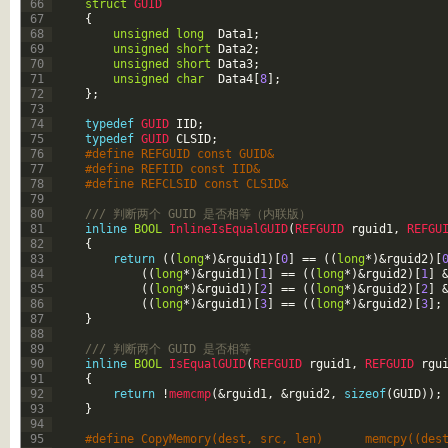
66
struct
GUID
67
{
68
unsigned
long
Data1
;
69
unsigned
short
Data2
;
70
unsigned
short
Data3
;
71
unsigned
char
Data4
[
8
]
;
72
}
;
73
74
typedef
GUID 
IID
;
75
typedef
GUID 
CLSID
;
76
#define REFGUID const GUID&   
77
#define REFIID const IID&   
78
#define REFCLSID const CLSID&   
79
80
/// 判断两个 GUID 是否相等（内联版）   
81
inline
BOOL
InlineIsEqualGUID
(
REFGUID 
rguid1
,
REFGU
82
{
83
return
(
(
long
*
)
&rguid1
)
[
0
]
==
(
(
long
*
)
&rguid2
)
[
84
(
(
long
*
)
&rguid1
)
[
1
]
==
(
(
long
*
)
&rguid2
)
[
1
]
85
(
(
long
*
)
&rguid1
)
[
2
]
==
(
(
long
*
)
&rguid2
)
[
2
]
86
(
(
long
*
)
&rguid1
)
[
3
]
==
(
(
long
*
)
&rguid2
)
[
3
]
;
87
}
88
89
/// 判断两个 GUID 是否相等   
90
inline
BOOL
IsEqualGUID
(
REFGUID 
rguid1
,
REFGUID 
rgu
91
{
92
return
!
memcmp
(
&rguid1
,
&rguid2
,
sizeof
(
GUID
)
)
;
93
}
94
95
#define CopyMemory(dest, src, len)      memcpy((des