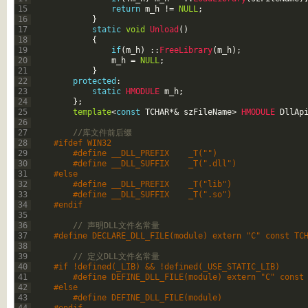
15
return
m_h
!=
NULL
;
16
}
17
static
void
Unload
(
)
18
{
19
if
(
m_h
)
::
FreeLibrary
(
m_h
)
;
20
m_h
=
NULL
;
21
}
22
protected
:
23
static
HMODULE 
m_h
;
24
}
;
25
template
<
const
TCHAR
*
&
szFileName
>
HMODULE 
DllAp
26
27
//库文件前后缀   
28
#ifdef WIN32   
29
#define __DLL_PREFIX    _T("")   
30
#define __DLL_SUFFIX    _T(".dll")   
31
#else   
32
#define __DLL_PREFIX    _T("lib")   
33
#define __DLL_SUFFIX    _T(".so")   
34
#endif   
35
36
// 声明DLL文件名常量   
37
#define DECLARE_DLL_FILE(module) extern "C" const TC
38
39
// 定义DLL文件名常量   
40
#if !defined(_LIB) && !defined(_USE_STATIC_LIB)   
41
#define DEFINE_DLL_FILE(module) extern "C" const
42
#else   
43
#define DEFINE_DLL_FILE(module)   