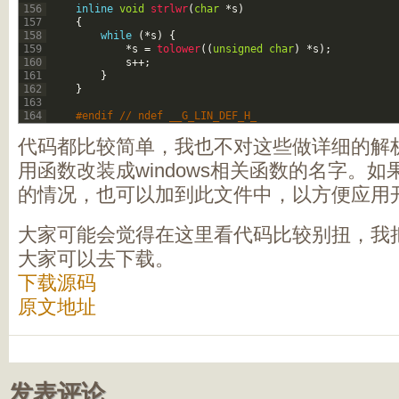
156
inline
void
strlwr
(
char
*
s
)
157
{
158
while
(
*
s
)
{
159
*
s
=
tolower
(
(
unsigned
char
)
*
s
)
;
160
s
++
;
161
}
162
}
163
164
#endif // ndef __G_LIN_DEF_H_  
代码都比较简单，我也不对这些做详细的解
用函数改装成windows相关函数的名字。
的情况，也可以加到此文件中，以方便应用
大家可能会觉得在这里看代码比较别扭，我
大家可以去下载。
下载源码
原文地址
发表评论