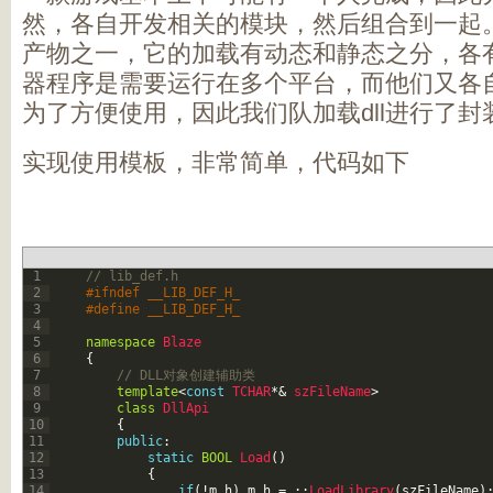
然，各自开发相关的模块，然后组合到一起。
产物之一，它的加载有动态和静态之分，各
器程序是需要运行在多个平台，而他们又各
为了方便使用，因此我们队加载dll进行了封
实现使用模板，非常简单，代码如下
1
// lib_def.h   
2
#ifndef __LIB_DEF_H_   
3
#define __LIB_DEF_H_   
4
5
namespace
Blaze
6
{
7
// DLL对象创建辅助类   
8
template
<
const
TCHAR
*
&
szFileName
>
9
class
DllApi
10
{
11
public
:
12
static
BOOL
Load
(
)
13
{
14
if
(
!
m_h
)
m_h
=
::
LoadLibrary
(
szFileName
)