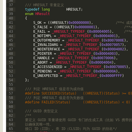
36
37
/// HRESULT 常量定义   
38
typedef
long
HRESULT
;
39
enum
HResult
40
{
41
S_OK
=
(
(
HRESULT
)
0x00000000
)
,
/**< 成
42
S_FALSE
=
(
(
HRESULT
)
0x00000001
)
,
/**
43
E_FAIL
=
_HRESULT_TYPEDEF_
(
0x80004005
)
,
/**
44
E_NOTIMPL
=
_HRESULT_TYPEDEF_
(
0x80004001
)
,
45
E_OUTOFMEMORY
=
_HRESULT_TYPEDEF_
(
0x8007000E
)
,
46
E_INVALIDARG
=
_HRESULT_TYPEDEF_
(
0x80070057
)
,
47
E_NOINTERFACE
=
_HRESULT_TYPEDEF_
(
0x80004002
)
,
48
E_POINTER
=
_HRESULT_TYPEDEF_
(
0x80004003
)
,
49
E_HANDLE
=
_HRESULT_TYPEDEF_
(
0x80070006
)
,
50
E_ABORT
=
_HRESULT_TYPEDEF_
(
0x80004004
)
,
51
E_ACCESSDENIED
=
_HRESULT_TYPEDEF_
(
0x80070005
)
,
52
E_PENDING
=
_HRESULT_TYPEDEF_
(
0x8000000A
)
,
53
E_UNEXPECTED
=
_HRESULT_TYPEDEF_
(
0x8000FFFF
)
54
}
;
55
56
/// 判定 HRESULT 值是否为成功值   
57
#define SUCCEEDED(Status)   ((HRESULT)(Status) >= 0
58
/// 判定 HRESULT 值是否为失败值   
59
#define FAILED(Status)      ((HRESULT)(Status) < 0)
60
61
/// GUID 类型定义   
62
/** 
63
    要定义 GUID 常量请使用 GUID 专门的生成工具（比如 VS 携带的 
64
    以确保其唯一性。 
65
    接口 ID（IID）, 类 ID（CLSID）均为 GUID 的别名*/