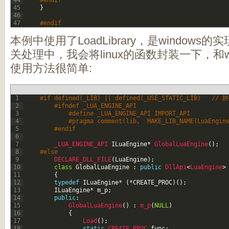
44
#endif   
45
}
46
47
#endif  
本例中使用了LoadLibrary，是window
关处理中，我会将linux的函数封装一下，和w
使用方法很简单:
1
#if defined(_LIB) || defined(_USE_STATIC_LIB)   /
2
#ifndef _LUA_ENGINE_API   
3
#define _LUA_ENGINE_API IMPORT_API   
4
#pragma comment(lib,  MAKE_LIB_NAME(LuaEngin
5
#endif   
6
7
_LUA_ENGINE_API 
ILuaEngine
*
GlobalLuaEngine
(
)
;
8
#else   
9
DECLARE_DLL_FILE
(
LuaEngine
)
;
10
class
GlobalLuaEngine
:
public
DllApi
<
LuaEngine
>
11
{
12
typedef
ILuaEngine
*
(
*
CREATE_PROC
)
(
)
;
13
ILuaEngine
*
m_p
;
14
public
:
15
GlobalLuaEngine
(
)
:
m_p
(
NULL
)
16
{
17
Load
(
)
;
18
static
CREATE_PROC 
func
;