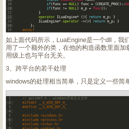
19
if
(
func
==
NULL
)
func
=
(
CREATE_PROC
)
::
G
20
if
(
func
!=
NULL
)
m_p
=
func
(
)
;
21
}
22
operator
ILuaEngine
*
(
)
{
return
m_p
;
}
23
ILuaEngine
*
operator
->
(
)
{
return
m_p
;
}
24
}
;
25
#endif  
如上面代码所示，LuaEngine是一个dll
用了一个额外的类，在他的构造函数里面加
用级上也与平台无关。
3、跨平台的若干处理
windows的处理相当简单，只是定义一些简
1
// gwindef.h : windows开发定义文件   
2
#ifndef __G_WIN_DEF_H_   
3
#define __G_WIN_DEF_H_   
4
5
#include <windows.h>   
6
#include <process.h>   
7
#include <tchar.h>   
8
#include <unknwn.h>   