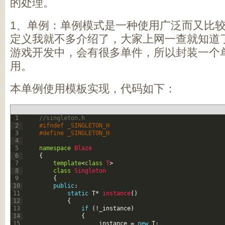
的处理。
1、单例：单例模式是一种使用广泛而又比
定义我就不多介绍了，大家上网一查就知道
游戏开发中，会有很多单件，所以封装一个
用。
本单例使用模板实现，代码如下：
1
//singleton.h   
2
#ifndef _SINGLETON_H   
3
#define _SINGLETON_H   
4
5
namespace
Blaze
6
{
7
template
<
class
T
>
8
class
Singleton
9
{
10
public
:
11
static
T
*
instance
(
)
12
{
13
if
(
!
_instance
)
14
{
15
_instance
=
new
T
;