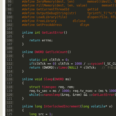
96
#define ZeroMemory(dest, len)       memset((dest), 
97
#define FillMemory(dest, len, value)        memset(
98
#define GetCurrentThreadId          gettid   
99
#define OutputDebugString(str)      tprintf(_T("%s"
100
#define LoadLibrary(file)           dlopen(file, RT
101
#define FreeLibrary         dlclose   
102
#define GetProcAddress          dlsym   
103
104
inline
int
GetLastError
(
)
105
{
106
return
errno
;
107
}
108
109
inline
DWORD 
GetTickCount
(
)
110
{
111
static
int
clkTck
=
0
;
112
if
(
clkTck
==
0
)
clkTck
=
1000
/
::
sysconf
(
_SC_C
113
return
(
DWORD
)
::
times
(
NULL
)
*
clkTck
;
// 不能溢
114
}
115
116
inline
void
Sleep
(
DWORD 
ms
)
117
{
118
struct
timespec 
req
,
rem
;
119
req
.
tv_sec
=
ms
/
1000
;
req
.
tv_nsec
=
(
ms
%
100
120
while
(
::
nanosleep
(
&req
,
&rem
)
&&
::
GetLastError
121
}
122
123
inline
long
InterlockedIncrement
(
long
volatile
*
v
)
124
{
125
long
src
=
1
;