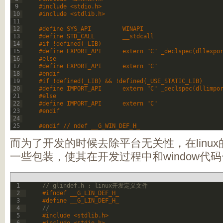
9
#include <stdio.h>   
10
#include <stdlib.h>   
11
12
#define SYS_API         WINAPI   
13
#define STD_CALL        __stdcall   
14
#if !defined(_LIB)   
15
#define EXPORT_API      extern "C" _declspec(dllexpo
16
#else   
17
#define EXPORT_API      extern "C"   
18
#endif   
19
#if !defined(_LIB) && !defined(_USE_STATIC_LIB)   
20
#define IMPORT_API      extern "C" _declspec(dllimpo
21
#else   
22
#define IMPORT_API      extern "C"   
23
#endif   
24
25
#endif // ndef __G_WIN_DEF_H_  
而为了开发的时候去除平台无关性，在linu
一些包装，使其在开发过程中和window代
1
// glindef.h : linux开发定义文件   
2
#ifndef __G_LIN_DEF_H_   
3
#define __G_LIN_DEF_H_   
4
//    
5
#include <stdlib.h>   