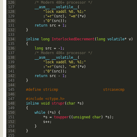
126
/* Modern 486+ processor */
127
__asm__
__volatile__
(
128
"lock xaddl %0, %1;"
129
:
"=r"
(
src
)
,
"=m"
(
*
v
)
130
:
"0"
(
src
)
)
;
131
return
src
+
1
;
132
}
133
134
inline
long
InterlockedDecrement
(
long
volatile
*
v
)
135
{
136
long
src
=
-
1
;
137
/* Modern 486+ processor */
138
__asm__
__volatile__
(
139
"lock xaddl %0, %1;"
140
:
"=r"
(
src
)
,
"=m"
(
*
v
)
141
:
"0"
(
src
)
)
;
142
return
src
-
1
;
143
}
144
145
#define stricmp                     strcasecmp   
146
147
#include <ctype.h>   
148
inline
void
strupr
(
char
*
s
)
149
{
150
while
(
*
s
)
{
151
*
s
=
toupper
(
(
unsigned
char
)
*
s
)
;
152
s
++
;
153
}
154
}
155