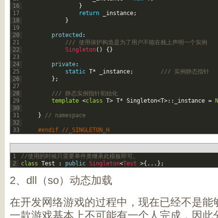
16
}
17
return
_instance
;
18
}
19
20
protected
:
21
/// 使用保护构造是为了用户不能在栈上声明一个实例   
22
Singleton
(
)
{
}
23
24
private
:
25
static
T
*
_instance
;
/// 实例静态指针  
26
}
;
27
28
/// 静态实例指针初始化   
29
template
<
class
T
>
T
*
Singleton
<
T
>
::
_instance
=
30
31
}
// namespace   
32
33
#endif //_SINGLETON_H  
1
//使用的时候只需要单件类继承此模板即可。   
2
class
Test
:
public
Singleton
<
Test
>
{
.
.
.
}
;
2、dll（so）动态加载
在开发网络游戏的过程中，现在已经不是能
一款游戏基本上不可能有一个人完成，因此