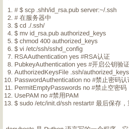
# $ scp .shh/id_rsa.pub server:~/.ssh
# 在服务器中
$ cd ./.ssh/
$ mv id_rsa.pub authorized_keys
$ chmod 400 authorized_keys
$ vi /etc/ssh/sshd_config
RSAAuthentication yes #RSA认证
PubkeyAuthentication yes #开启公钥验
AuthorizedKeysFile .ssh/authorized
PasswordAuthentication no #禁止密码
PermitEmptyPasswords no #禁止空密码
UsePAM no #禁用PAM
$ sudo /etc/init.d/ssh restart# 最后保