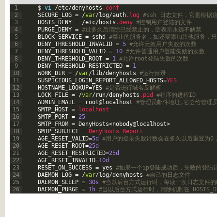
1
$
vi
/
etc
/
denyhosts
.conf
2
SECURE_LOG
=
/
var
/
log
/
auth
.log
#ssh 日志文件，它是根据
3
HOSTS_DENY
=
/
etc
/
hosts
.deny
#控制用户登陆的文件
4
PURGE_DENY
=
#过多久后清除已经禁止的，空表示永远不解禁
5
BLOCK_SERVICE
=
sshd
#禁止的服务名，如还要添加其他服务，
6
DENY_THRESHOLD_INVALID
=
5
#允许无效用户失败的次数
7
DENY_THRESHOLD_VALID
=
10
#允许普通用户登陆失败的次数
8
DENY_THRESHOLD_ROOT
=
1
#允许root登陆失败的次数
9
DENY_THRESHOLD_RESTRICTED
=
1
10
WORK_DIR
=
/
var
/
lib
/
denyhosts
#运行目录
11
SUSPICIOUS_LOGIN_REPORT_ALLOWED_HOSTS
=
YES
12
HOSTNAME_LOOKUP
=
YES
#是否进行域名反解析
13
LOCK_FILE
=
/
var
/
run
/
denyhosts
.pid
#程序的进程ID
14
ADMIN_EMAIL
=
root
@
localhost
#管理员邮件地址,它会给管理
15
SMTP_HOST
=
localhost
16
SMTP_PORT
=
25
17
SMTP_FROM
=
DenyHosts
<
nobody
@
localhost
>
18
SMTP_SUBJECT
=
DenyHosts 
Report
19
AGE_RESET_VALID
=
5d
#用户的登录失败计数会在多久以后重置为0，
20
AGE_RESET_ROOT
=
25d
21
AGE_RESET_RESTRICTED
=
25d
22
AGE_RESET_INVALID
=
10d
23
RESET_ON_SUCCESS
=
yes
#如果一个ip登陆成功后，失败的登陆
24
DAEMON_LOG
=
/
var
/
log
/
denyhosts
#自己的日志文件
25
DAEMON_SLEEP
=
30s
#当以后台方式运行时，每读一次日志文件的
26
DAEMON_PURGE
=
1h
#当以后台方式运行时，清除机制在 HOSTS_D