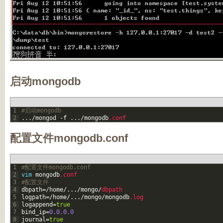
启动mongodb
1
#启动mongodb
2
.
.
.
/
mongod
-
f
.
.
.
/
mongodb
.conf
配置文件mongodb.conf
1
#配置文件mongodb.conf
2
vim
mongodb
.conf
3
#配置文件
4
dbpath
=
/
home
/
.
.
.
/
mongo
/
dbpath
5
logpath
=
/
home
/
.
.
.
/
mongo
/
mongodb
.log
6
logappend
=
true
7
bind_ip
=
0.0.0.0
8
journal
=
true