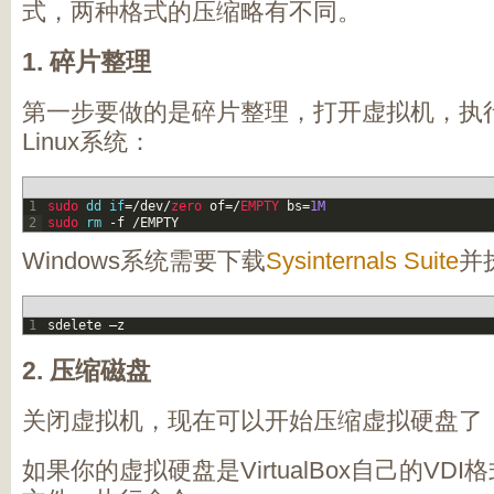
式，两种格式的压缩略有不同。
1. 碎片整理
第一步要做的是碎片整理，打开虚拟机，执
Linux系统：
1
sudo 
dd
if
=
/
dev
/
zero 
of
=
/
EMPTY 
bs
=
1M
2
sudo 
rm
-
f
/
EMPTY
Windows系统需要下载
Sysinternals Suite
并
1
sdelete
–
z
2. 压缩磁盘
关闭虚拟机，现在可以开始压缩虚拟硬盘了
如果你的虚拟硬盘是VirtualBox自己的V