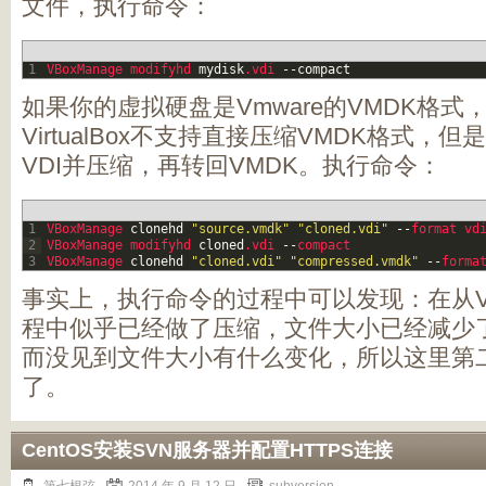
文件，执行命令：
1
VBoxManage 
modifyhd 
mydisk
.vdi
--
compact
如果你的虚拟硬盘是Vmware的VMDK格
VirtualBox不支持直接压缩VMDK格式
VDI并压缩，再转回VMDK。执行命令：
1
VBoxManage 
clonehd
"source.vmdk"
"cloned.vdi"
--
format 
vd
2
VBoxManage 
modifyhd 
cloned
.vdi
--
compact
3
VBoxManage 
clonehd
"cloned.vdi"
"compressed.vmdk"
--
forma
事实上，执行命令的过程中可以发现：在从VM
程中似乎已经做了压缩，文件大小已经减少
而没见到文件大小有什么变化，所以这里第
了。
CentOS安装SVN服务器并配置HTTPS连接