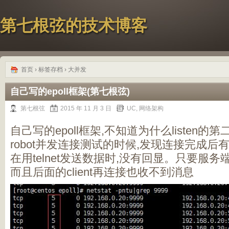
第七根弦的技术博客
首页
› 标签存档 › 大并发
自己写的epoll框架(第七根弦)
第七根弦
2015 年 11 月 3 日
UC
,
网络架构
自己写的epoll框架,不知道为什么listen的
robot并发连接测试的时候,发现连接完成
在用telnet发送数据时,没有回显。只要服务
而且后面的client再连接也收不到消息