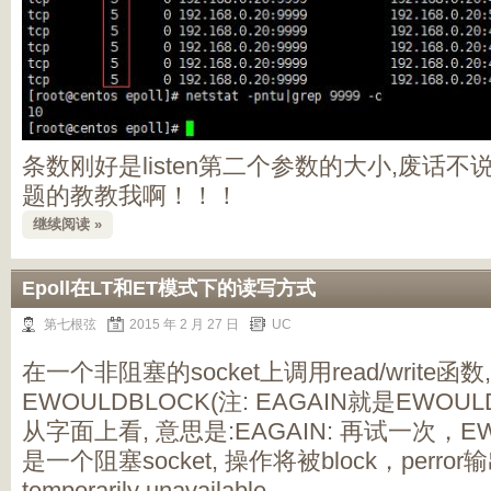
条数刚好是listen第二个参数的大小,废话
题的教教我啊！！！
继续阅读 »
Epoll在LT和ET模式下的读写方式
第七根弦
2015 年 2 月 27 日
UC
在一个非阻塞的socket上调用read/write函数
EWOULDBLOCK(注: EAGAIN就是EWOUL
从字面上看, 意思是:EAGAIN: 再试一次，EW
是一个阻塞socket, 操作将被block，perror输出
temporarily unavailable