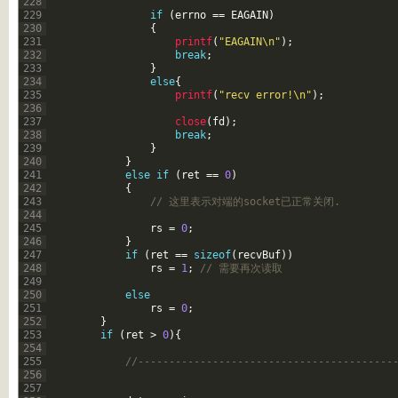
228
229
if
(
errno
==
EAGAIN
)
230
{
231
printf
(
"EAGAIN\n"
)
;
232
break
;
233
}
234
else
{
235
printf
(
"recv error!\n"
)
;
236
237
close
(
fd
)
;
238
break
;
239
}
240
}
241
else
if
(
ret
==
0
)
242
{
243
// 这里表示对端的socket已正常关闭. 
244
245
rs
=
0
;
246
}
247
if
(
ret
==
sizeof
(
recvBuf
)
)
248
rs
=
1
;
// 需要再次读取
249
250
else
251
rs
=
0
;
252
}
253
if
(
ret
>
0
)
{
254
255
//-----------------------------------------
256
257