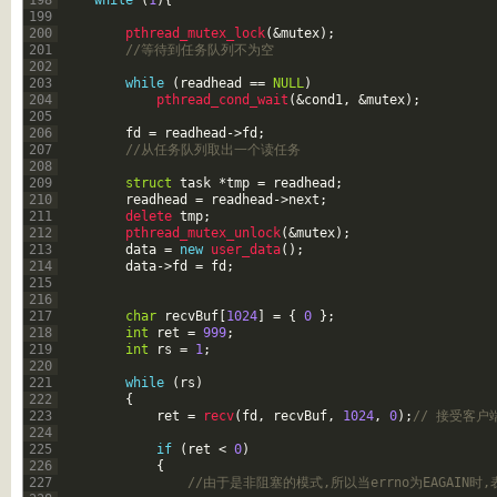
198
while
(
1
)
{
199
200
pthread_mutex_lock
(
&mutex
)
;
201
//等待到任务队列不为空
202
203
while
(
readhead
==
NULL
)
204
pthread_cond_wait
(
&cond1
,
&mutex
)
;
205
206
fd
=
readhead
->
fd
;
207
//从任务队列取出一个读任务
208
209
struct
task
*
tmp
=
readhead
;
210
readhead
=
readhead
->
next
;
211
delete 
tmp
;
212
pthread_mutex_unlock
(
&mutex
)
;
213
data
=
new
user_data
(
)
;
214
data
->
fd
=
fd
;
215
216
217
char
recvBuf
[
1024
]
=
{
0
}
;
218
int
ret
=
999
;
219
int
rs
=
1
;
220
221
while
(
rs
)
222
{
223
ret
=
recv
(
fd
,
recvBuf
,
1024
,
0
)
;
// 接受客户
224
225
if
(
ret
<
0
)
226
{
227
//由于是非阻塞的模式,所以当errno为EAGAI