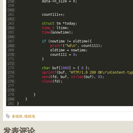
258
data
->
n_size
=
n
;
259
260
261
count111
++
;
262
263
struct
tm
*
today
;
264
time_t 
ltime
;
265
time
(
&nowtime
)
;
266
267
if
(
nowtime
!=
oldtime
)
{
268
printf
(
"%d\n"
,
count111
)
;
269
oldtime
=
nowtime
;
270
count111
=
0
;
271
}
272
273
char
buf
[
1000
]
=
{
0
}
;
274
sprintf
(
buf
,
"HTTP/1.0 200 OK\r\nContent-ty
275
send
(
fd
,
buf
,
strlen
(
buf
)
,
0
)
;
276
close
(
fd
)
;
277
278
279
}
280
}
281
}
多线程
,
线程池
发表评论