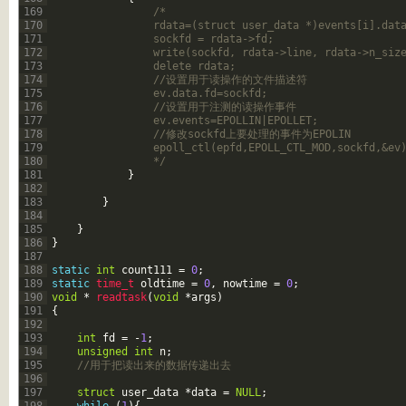
169
/*
170
				rdata=(struct user_data *)events[i].dat
171
				sockfd = rdata->fd;
172
				write(sockfd, rdata->line, rdata->n_siz
173
				delete rdata;
174
				//设置用于读操作的文件描述符
175
				ev.data.fd=sockfd;
176
				//设置用于注测的读操作事件
177
				ev.events=EPOLLIN|EPOLLET;
178
				//修改sockfd上要处理的事件为EPOLIN
179
				epoll_ctl(epfd,EPOLL_CTL_MOD,sockfd,&ev
180
				*/
181
}
182
183
}
184
185
}
186
}
187
188
static
int
count111
=
0
;
189
static
time_t 
oldtime
=
0
,
nowtime
=
0
;
190
void
*
readtask
(
void
*
args
)
191
{
192
193
int
fd
=
-
1
;
194
unsigned
int
n
;
195
//用于把读出来的数据传递出去
196
197
struct
user_data
*
data
=
NULL
;