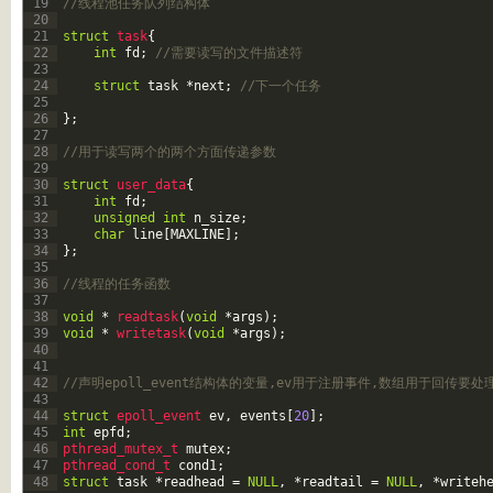
19
//线程池任务队列结构体
20
21
struct
task
{
22
int
fd
;
//需要读写的文件描述符
23
24
struct
task
*
next
;
//下一个任务
25
26
}
;
27
28
//用于读写两个的两个方面传递参数
29
30
struct
user_data
{
31
int
fd
;
32
unsigned
int
n_size
;
33
char
line
[
MAXLINE
]
;
34
}
;
35
36
//线程的任务函数
37
38
void
*
readtask
(
void
*
args
)
;
39
void
*
writetask
(
void
*
args
)
;
40
41
42
//声明epoll_event结构体的变量,ev用于注册事件,数组用于回传要处
43
44
struct
epoll_event 
ev
,
events
[
20
]
;
45
int
epfd
;
46
pthread_mutex_t 
mutex
;
47
pthread_cond_t 
cond1
;
48
struct
task
*
readhead
=
NULL
,
*
readtail
=
NULL
,
*
writeh