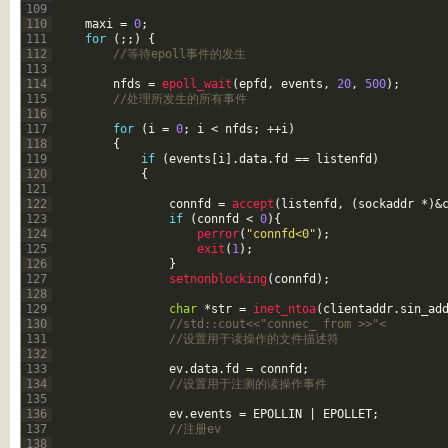
109
110
maxi
=
0
;
111
for
(
;
;
)
{
112
//等待epoll事件的发生
113
114
nfds
=
epoll_wait
(
epfd
,
events
,
20
,
500
)
;
115
//处理所发生的所有事件 
116
117
for
(
i
=
0
;
i
<
nfds
;
++
i
)
118
{
119
if
(
events
[
i
]
.
data
.
fd
==
listenfd
)
120
{
121
122
connfd
=
accept
(
listenfd
,
(
sockaddr
*
)
&
123
if
(
connfd
<
0
)
{
124
perror
(
"connfd<0"
)
;
125
exit
(
1
)
;
126
}
127
setnonblocking
(
connfd
)
;
128
129
char
*
str
=
inet_ntoa
(
clientaddr
.
sin_ad
130
//std::cout<<"connec_ from >>"<
131
//设置用于读操作的文件描述符
132
133
ev
.
data
.
fd
=
connfd
;
134
//设置用于注测的读操作事件
135
136
ev
.
events
=
EPOLLIN
|
EPOLLET
;
137
//注册ev
138