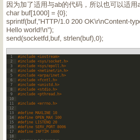
因为加了适用与ab的代码，所以也可以适用
char buf[1000] = {0};
sprintf(buf,”HTTP/1.0 200 OK\r\nContent-type:
Hello world!\n”);
send(socketfd,buf, strlen(buf),0);
1
#include <iostream>
2
#include <sys/socket.h>
3
#include <sys/epoll.h>
4
#include <netinet/in.h>
5
#include <arpa/inet.h>
6
#include <fcntl.h>
7
#include <unistd.h>
8
#include <stdio.h>
9
#include <pthread.h>
10
11
#include <errno.h>
12
13
#define MAXLINE 10
14
#define OPEN_MAX 100
15
#define LISTENQ 20
16
#define SERV_PORT 8006
17
#define INFTIM 1000
18