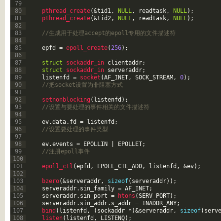
79
80
pthread_create
(
&tid1
,
NULL
,
readtask
,
NULL
)
;
81
pthread_create
(
&tid2
,
NULL
,
readtask
,
NULL
)
;
82
83
//生成用于处理accept的epoll专用的文件描述符 
84
85
epfd
=
epoll_create
(
256
)
;
86
87
struct
sockaddr_in 
clientaddr
;
88
struct
sockaddr_in 
serveraddr
;
89
listenfd
=
socket
(
AF_INET
,
SOCK_STREAM
,
0
)
;
90
//把socket设置为非阻塞方式
91
92
setnonblocking
(
listenfd
)
;
93
//设置与要处理的事件相关的文件描述符
94
95
ev
.
data
.
fd
=
listenfd
;
96
//设置要处理的事件类型
97
98
ev
.
events
=
EPOLLIN
|
EPOLLET
;
99
//注册epoll事件
100
101
epoll_ctl
(
epfd
,
EPOLL_CTL_ADD
,
listenfd
,
&ev
)
;
102
103
bzero
(
&serveraddr
,
sizeof
(
serveraddr
)
)
;
104
serveraddr
.
sin_family
=
AF_INET
;
105
serveraddr
.
sin_port
=
htons
(
SERV_PORT
)
;
106
serveraddr
.
sin_addr
.
s_addr
=
INADDR_ANY
;
107
bind
(
listenfd
,
(
sockaddr
*
)
&serveraddr
,
sizeof
(
serv
108
listen
(
listenfd
,
LISTENQ
)
;