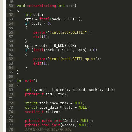
49
50
void
setnonblocking
(
int
sock
)
51
{
52
int
opts
;
53
opts
=
fcntl
(
sock
,
F_GETFL
)
;
54
if
(
opts
<
0
)
55
{
56
perror
(
"fcntl(sock,GETFL)"
)
;
57
exit
(
1
)
;
58
}
59
opts
=
opts
|
O_NONBLOCK
;
60
if
(
fcntl
(
sock
,
F_SETFL
,
opts
)
<
0
)
61
{
62
perror
(
"fcntl(sock,SETFL,opts)"
)
;
63
exit
(
1
)
;
64
}
65
}
66
67
int
main
(
)
68
{
69
int
i
,
maxi
,
listenfd
,
connfd
,
sockfd
,
nfds
;
70
pthread_t 
tid1
,
tid2
;
71
72
struct
task
*
new_task
=
NULL
;
73
struct
user_data
*
rdata
=
NULL
;
74
socklen_t 
clilen
;
75
76
pthread_mutex_init
(
&mutex
,
NULL
)
;
77
pthread_cond_init
(
&cond1
,
NULL
)
;
78
//初始化用于读线程池的线程