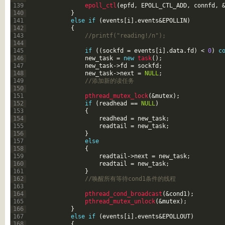
139
epoll_ctl
(
epfd
,
EPOLL_CTL_ADD
,
connfd
,
140
}
141
else
if
(
events
[
i
]
.
events
&EPOLLIN
)
142
{
143
//printf("reading!/n"); 
144
145
if
(
(
sockfd
=
events
[
i
]
.
data
.
fd
)
<
0
)
c
146
new_task
=
new
task
(
)
;
147
new_task
->
fd
=
sockfd
;
148
new_task
->
next
=
NULL
;
149
//添加新的读任务
150
151
pthread_mutex_lock
(
&mutex
)
;
152
if
(
readhead
==
NULL
)
153
{
154
readhead
=
new_task
;
155
readtail
=
new_task
;
156
}
157
else
158
{
159
readtail
->
next
=
new_task
;
160
readtail
=
new_task
;
161
}
162
//唤醒所有等待cond1条件的线程
163
164
pthread_cond_broadcast
(
&cond1
)
;
165
pthread_mutex_unlock
(
&mutex
)
;
166
}
167
else
if
(
events
[
i
]
.
events
&EPOLLOUT
)
168
{