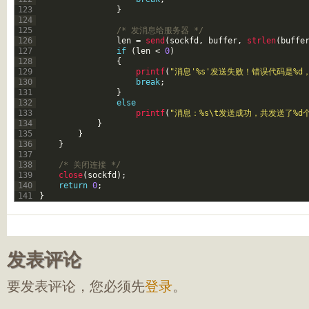
123
}
124
125
/* 发消息给服务器 */
126
len
=
send
(
sockfd
,
buffer
,
strlen
(
buffe
127
if
(
len
<
0
)
128
{
129
printf
(
"消息'%s'发送失败！错误代码是%d，
130
break
;
131
}
132
else
133
printf
(
"消息：%s\t发送成功，共发送了%d个
134
}
135
}
136
}
137
138
/* 关闭连接 */
139
close
(
sockfd
)
;
140
return
0
;
141
}
发表评论
要发表评论，您必须先
登录
。