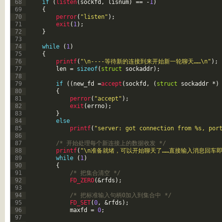
68
if
(
listen
(
sockfd
,
lisnum
)
==
-
1
)
69
{
70
perror
(
"listen"
)
;
71
exit
(
1
)
;
72
}
73
74
while
(
1
)
75
{
76
printf
(
"\n----等待新的连接到来开始新一轮聊天……\n"
)
;
77
len
=
sizeof
(
struct
sockaddr
)
;
78
79
if
(
(
new_fd
=
accept
(
sockfd
,
(
struct
sockaddr
*
)
80
{
81
perror
(
"accept"
)
;
82
exit
(
errno
)
;
83
}
84
else
85
printf
(
"server: got connection from %s, por
86
87
/* 开始处理每个新连接上的数据收发 */
88
printf
(
"\n准备就绪，可以开始聊天了……直接输入消息回车即
89
while
(
1
)
90
{
91
/* 把集合清空 */
92
FD_ZERO
(
&rfds
)
;
93
94
/* 把标准输入句柄0加入到集合中 */
95
FD_SET
(
0
,
&rfds
)
;
96
maxfd
=
0
;
97