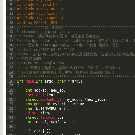
8
#include <sys/wait.h>
9
#include <unistd.h>
10
#include <arpa/inet.h>
11
#include <sys/time.h>
12
#include <sys/types.h>
13
#define MAXBUF 1024
14
/************关于本文档**********************************
15
*filename: async-server.c
16
*purpose: 演示网络异步通讯，这是服务器端程序
17
*wrote by: zhoulifa(
zhoulifa@163.com
) 周立发(http://zhoul
18
Linux爱好者 Linux知识传播者 SOHO族 开发者 最擅长C语言
19
*date time:2007-01-25 21:22
20
*Note: 任何人可以任意复制代码并运用这些文档，当然包括你的商业用
21
* 但请遵循GPL
22
*Thanks to: Google.com
23
*Hope:希望越来越多的人贡献自己的力量，为科学技术发展出力
24
* 科技站在巨人的肩膀上进步更快！感谢有开源前辈的贡献！
25
*******************************************************
26
int
main
(
int
argc
,
char
*
*
argv
)
27
{
28
int
sockfd
,
new_fd
;
29
socklen_t 
len
;
30
struct
sockaddr_in 
my_addr
,
their_addr
;
31
unsigned
int
myport
,
lisnum
;
32
char
buf
[
MAXBUF
+
1
]
;
33
fd_set 
rfds
;
34
struct
timeval 
tv
;
35
int
retval
,
maxfd
=
-
1
;
36
37
if
(
argv
[
1
]
)