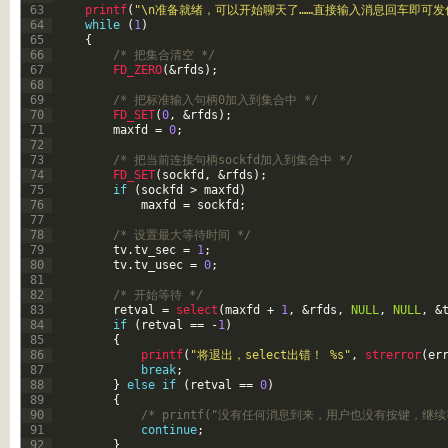
63
printf
(
"\n准备就绪，可以开始聊天了……直接输入消息回车即可发
64
while
(
1
)
65
{
66
/* 把集合清空 */
67
FD_ZERO
(
&rfds
)
;
68
69
/* 把标准输入句柄0加入到集合中 */
70
FD_SET
(
0
,
&rfds
)
;
71
maxfd
=
0
;
72
73
/* 把当前连接句柄sockfd加入到集合中 */
74
FD_SET
(
sockfd
,
&rfds
)
;
75
if
(
sockfd
>
maxfd
)
76
maxfd
=
sockfd
;
77
78
/* 设置最大等待时间 */
79
tv
.
tv_sec
=
1
;
80
tv
.
tv_usec
=
0
;
81
82
/* 开始等待 */
83
retval
=
select
(
maxfd
+
1
,
&rfds
,
NULL
,
NULL
,
&
84
if
(
retval
==
-
1
)
85
{
86
printf
(
"将退出，select出错！ %s"
,
strerror
(
er
87
break
;
88
}
else
if
(
retval
==
0
)
89
{
90
/* printf("没有任何消息到来，用户也没有按键，继续等待
91
continue
;
92
}