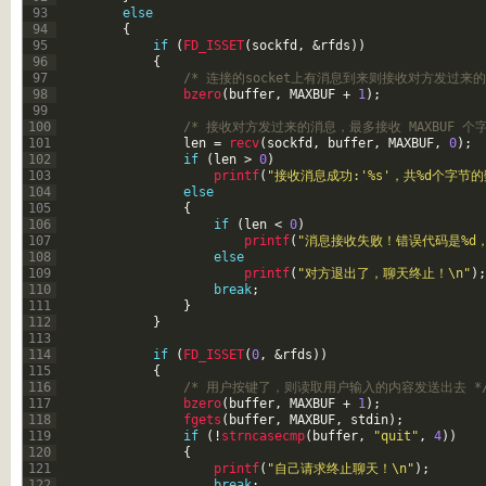
93
else
94
{
95
if
(
FD_ISSET
(
sockfd
,
&rfds
)
)
96
{
97
/* 连接的socket上有消息到来则接收对方发过来的
98
bzero
(
buffer
,
MAXBUF
+
1
)
;
99
100
/* 接收对方发过来的消息，最多接收 MAXBUF 个字
101
len
=
recv
(
sockfd
,
buffer
,
MAXBUF
,
0
)
;
102
if
(
len
>
0
)
103
printf
(
"接收消息成功:'%s'，共%d个字节的
104
else
105
{
106
if
(
len
<
0
)
107
printf
(
"消息接收失败！错误代码是%d，错
108
else
109
printf
(
"对方退出了，聊天终止！\n"
)
;
110
break
;
111
}
112
}
113
114
if
(
FD_ISSET
(
0
,
&rfds
)
)
115
{
116
/* 用户按键了，则读取用户输入的内容发送出去 *
117
bzero
(
buffer
,
MAXBUF
+
1
)
;
118
fgets
(
buffer
,
MAXBUF
,
stdin
)
;
119
if
(
!
strncasecmp
(
buffer
,
"quit"
,
4
)
)
120
{
121
printf
(
"自己请求终止聊天！\n"
)
;
122
break
;