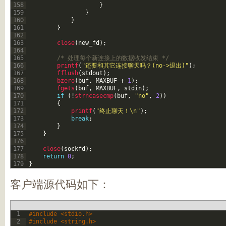
158
}
159
}
160
}
161
}
162
163
close
(
new_fd
)
;
164
165
/* 处理每个新连接上的数据收发结束 */
166
printf
(
"还要和其它连接聊天吗？(no->退出)"
)
;
167
fflush
(
stdout
)
;
168
bzero
(
buf
,
MAXBUF
+
1
)
;
169
fgets
(
buf
,
MAXBUF
,
stdin
)
;
170
if
(
!
strncasecmp
(
buf
,
"no"
,
2
)
)
171
{
172
printf
(
"终止聊天！\n"
)
;
173
break
;
174
}
175
}
176
177
close
(
sockfd
)
;
178
return
0
;
179
}
客户端源代码如下：
1
#include <stdio.h>
2
#include <string.h>