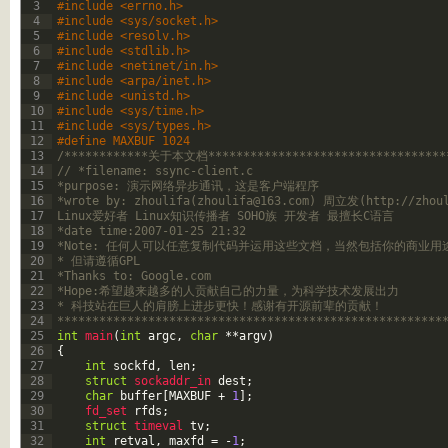
3
#include <errno.h>
4
#include <sys/socket.h>
5
#include <resolv.h>
6
#include <stdlib.h>
7
#include <netinet/in.h>
8
#include <arpa/inet.h>
9
#include <unistd.h>
10
#include <sys/time.h>
11
#include <sys/types.h>
12
#define MAXBUF 1024
13
/************关于本文档**********************************
14
// *filename: ssync-client.c
15
*purpose: 演示网络异步通讯，这是客户端程序
16
*wrote by: zhoulifa(
zhoulifa@163.com
) 周立发(http://zhoul
17
Linux爱好者 Linux知识传播者 SOHO族 开发者 最擅长C语言
18
*date time:2007-01-25 21:32
19
*Note: 任何人可以任意复制代码并运用这些文档，当然包括你的商业用
20
* 但请遵循GPL
21
*Thanks to: Google.com
22
*Hope:希望越来越多的人贡献自己的力量，为科学技术发展出力
23
* 科技站在巨人的肩膀上进步更快！感谢有开源前辈的贡献！
24
*******************************************************
25
int
main
(
int
argc
,
char
*
*
argv
)
26
{
27
int
sockfd
,
len
;
28
struct
sockaddr_in 
dest
;
29
char
buffer
[
MAXBUF
+
1
]
;
30
fd_set 
rfds
;
31
struct
timeval 
tv
;
32
int
retval
,
maxfd
=
-
1
;