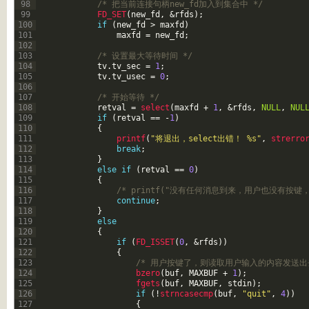
98
/* 把当前连接句柄new_fd加入到集合中 */
99
FD_SET
(
new_fd
,
&rfds
)
;
100
if
(
new_fd
>
maxfd
)
101
maxfd
=
new_fd
;
102
103
/* 设置最大等待时间 */
104
tv
.
tv_sec
=
1
;
105
tv
.
tv_usec
=
0
;
106
107
/* 开始等待 */
108
retval
=
select
(
maxfd
+
1
,
&rfds
,
NULL
,
NUL
109
if
(
retval
==
-
1
)
110
{
111
printf
(
"将退出，select出错！ %s"
,
strerro
112
break
;
113
}
114
else
if
(
retval
==
0
)
115
{
116
/* printf("没有任何消息到来，用户也没有按键，继
117
continue
;
118
}
119
else
120
{
121
if
(
FD_ISSET
(
0
,
&rfds
)
)
122
{
123
/* 用户按键了，则读取用户输入的内容发送出去
124
bzero
(
buf
,
MAXBUF
+
1
)
;
125
fgets
(
buf
,
MAXBUF
,
stdin
)
;
126
if
(
!
strncasecmp
(
buf
,
"quit"
,
4
)
)
127
{