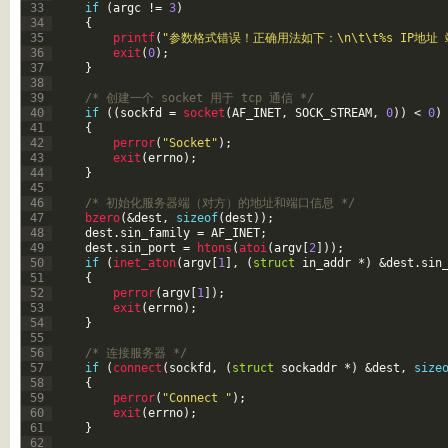
33
if
(
argc
!=
3
)
34
{
35
printf
(
"参数格式错误！正确用法如下：\n\t\t%s IP地址 端
36
exit
(
0
)
;
37
}
38
39
/* 创建一个 socket 用于 tcp 通信 */
40
if
(
(
sockfd
=
socket
(
AF_INET
,
SOCK_STREAM
,
0
)
)
<
0
)
41
{
42
perror
(
"Socket"
)
;
43
exit
(
errno
)
;
44
}
45
46
/* 初始化服务器端（对方）的地址和端口信息 */
47
bzero
(
&dest
,
sizeof
(
dest
)
)
;
48
dest
.
sin_family
=
AF_INET
;
49
dest
.
sin_port
=
htons
(
atoi
(
argv
[
2
]
)
)
;
50
if
(
inet_aton
(
argv
[
1
]
,
(
struct
in_addr
*
)
&dest
.
sin
51
{
52
perror
(
argv
[
1
]
)
;
53
exit
(
errno
)
;
54
}
55
56
/* 连接服务器 */
57
if
(
connect
(
sockfd
,
(
struct
sockaddr
*
)
&dest
,
size
58
{
59
perror
(
"Connect "
)
;
60
exit
(
errno
)
;
61
}
62