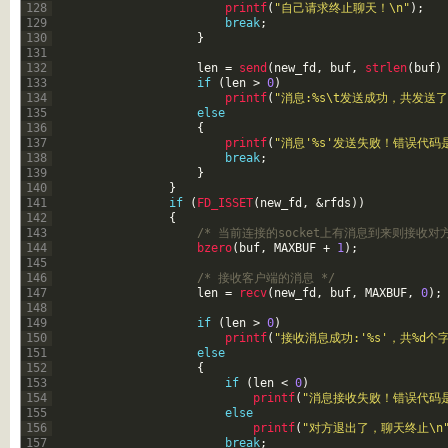
128
printf
(
"自己请求终止聊天！\n"
)
;
129
break
;
130
}
131
132
len
=
send
(
new_fd
,
buf
,
strlen
(
buf
)
133
if
(
len
>
0
)
134
printf
(
"消息:%s\t发送成功，共发送了
135
else
136
{
137
printf
(
"消息'%s'发送失败！错误代码是
138
break
;
139
}
140
}
141
if
(
FD_ISSET
(
new_fd
,
&rfds
)
)
142
{
143
/* 当前连接的socket上有消息到来则接收对
144
bzero
(
buf
,
MAXBUF
+
1
)
;
145
146
/* 接收客户端的消息 */
147
len
=
recv
(
new_fd
,
buf
,
MAXBUF
,
0
)
;
148
149
if
(
len
>
0
)
150
printf
(
"接收消息成功:'%s'，共%d个
151
else
152
{
153
if
(
len
<
0
)
154
printf
(
"消息接收失败！错误代码是%
155
else
156
printf
(
"对方退出了，聊天终止\n
157
break
;