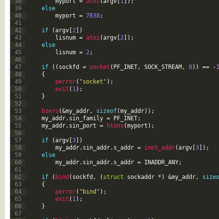
38
myport
=
atoi
(
argv
[
1
]
)
;
39
else
40
myport
=
7838
;
41
42
if
(
argv
[
2
]
)
43
lisnum
=
atoi
(
argv
[
2
]
)
;
44
else
45
lisnum
=
2
;
46
47
if
(
(
sockfd
=
socket
(
PF_INET
,
SOCK_STREAM
,
0
)
)
==
-
48
{
49
perror
(
"socket"
)
;
50
exit
(
1
)
;
51
}
52
53
bzero
(
&my_addr
,
sizeof
(
my_addr
)
)
;
54
my_addr
.
sin_family
=
PF_INET
;
55
my_addr
.
sin_port
=
htons
(
myport
)
;
56
57
if
(
argv
[
3
]
)
58
my_addr
.
sin_addr
.
s_addr
=
inet_addr
(
argv
[
3
]
)
;
59
else
60
my_addr
.
sin_addr
.
s_addr
=
INADDR_ANY
;
61
62
if
(
bind
(
sockfd
,
(
struct
sockaddr
*
)
&my_addr
,
size
63
{
64
perror
(
"bind"
)
;
65
exit
(
1
)
;
66
}
67