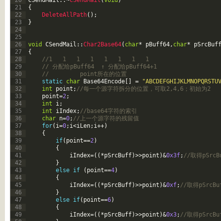
21
{
22
DeleteAllPath
(
)
;
23
}
24
25
26
void
CSendMail
::
Char2Base64
(
char
*
pBuff64
,
char
*
pSrcBuf
27
{
28
//1   1   1   1   1   1   1   1  
29
// 分配给pBuff64  ↑ 分配给pBuff64+1  
30
//         point所在的位置  
31
static
char
Base64Encode
[
]
=
"ABCDEFGHIJKLMNOPQRSTU
32
int
point
;
//每一个源字符拆分的位置，可取2,4,6；初始为2  
33
point
=
2
;
34
int
i
;
35
int
iIndex
;
//base64字符的索引  
36
char
n
=
0
;
//上一个源字符的残留值  
37
for
(
i
=
0
;
i
<
iLen
;
i
++
)
38
{
39
if
(
point
==
2
)
40
{
41
iIndex
=
(
(
*
pSrcBuff
)
>>
point
)
&
0x3f
;
//取得pSrcB
42
}
43
else
if
(
point
==
4
)
44
{
45
iIndex
=
(
(
*
pSrcBuff
)
>>
point
)
&
0xf
;
//取得pSrcBu
46
}
47
else
if
(
point
==
6
)
48
{
49
iIndex
=
(
(
*
pSrcBuff
)
>>
point
)
&
0x3
;
//取得pSrcBu