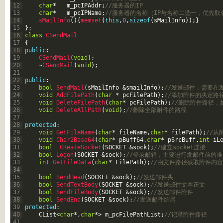
12
char
*
m_pcIPAddr
;
//服务器的IP  
13
char
*
m_pcIPName
;
//服务器的名称（IP与名称二选一，优先取
14
sMailInfo
(
)
{
memset
(
this
,
0
,
sizeof
(
sMailInfo
)
)
;
}
15
}
;
16
class
CSendMail
17
{
18
public
:
19
CSendMail
(
void
)
;
20
~
CSendMail
(
void
)
;
21
22
public
:
23
bool
SendMail
(
sMailInfo
&smailInfo
)
;
//发送邮件，需要在
24
void
AddFilePath
(
char
*
pcFilePath
)
;
//添加附件的决定路
25
void
DeleteFilePath
(
char
*
pcFilePath
)
;
//删除附件路径，
26
void
DeleteAllPath
(
void
)
;
//删除全部附件的路径  
27
28
protected
:
29
void
GetFileName
(
char
*
fileName
,
char
*
filePath
)
;
//从
30
void
Char2Base64
(
char
*
pBuff64
,
char
*
pSrcBuff
,
int
iL
31
bool
CReateSocket
(
SOCKET
&sock
)
;
//建立socket连接  
32
bool
Logon
(
SOCKET
&sock
)
;
//登录邮箱，主要进行发邮件前的准
33
int
GetFileData
(
char
*
FilePath
)
;
//由文件路径获取附件内容
34
35
bool
SendHead
(
SOCKET
&sock
)
;
//发送邮件头  
36
bool
SendTextBody
(
SOCKET
&sock
)
;
//发送邮件文本正文  
37
bool
SendFileBody
(
SOCKET
&sock
)
;
//发送邮件附件  
38
bool
SendEnd
(
SOCKET
&sock
)
;
//发送邮件结尾  
39
protected
:
40
CList
<
char
*
,
char
*
>
m_pcFilePathList
;
//记录附件路径  
41