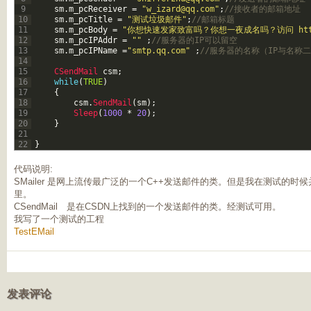
9
sm
.
m_pcReceiver
=
"
w_izard@qq.com
"
;
//接收者的邮箱地址  
10
sm
.
m_pcTitle
=
"测试垃圾邮件"
;
//邮箱标题  
11
sm
.
m_pcBody
=
"你想快速发家致富吗？你想一夜成名吗？访问 http:/
12
sm
.
m_pcIPAddr
=
""
;
//服务器的IP可以留空 
13
sm
.
m_pcIPName
=
"smtp.qq.com"
;
//服务器的名称（IP与名称
14
15
CSendMail 
csm
;
16
while
(
TRUE
)
17
{
18
csm
.
SendMail
(
sm
)
;
19
Sleep
(
1000
*
20
)
;
20
}
21
22
}
代码说明:
SMailer 是网上流传最广泛的一个C++发送邮件的类。但是我在测试的
里。
CSendMail 是在CSDN上找到的一个发送邮件的类。经测试可用。
我写了一个测试的工程
TestEMail
发表评论