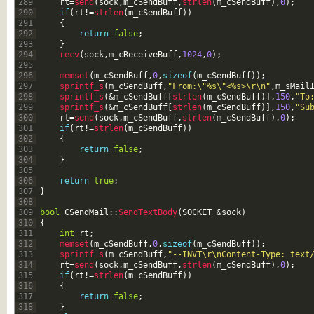
289
rt
=
send
(
sock
,
m_cSendBuff
,
strlen
(
m_cSendBuff
)
,
0
)
;
290
if
(
rt
!=
strlen
(
m_cSendBuff
)
)
291
{
292
return
false
;
293
}
294
recv
(
sock
,
m_cReceiveBuff
,
1024
,
0
)
;
295
296
memset
(
m_cSendBuff
,
0
,
sizeof
(
m_cSendBuff
)
)
;
297
sprintf_s
(
m_cSendBuff
,
"From:\"%s\"<%s>\r\n"
,
m_sMail
298
sprintf_s
(
&m_cSendBuff
[
strlen
(
m_cSendBuff
)
]
,
150
,
"To
299
sprintf_s
(
&m_cSendBuff
[
strlen
(
m_cSendBuff
)
]
,
150
,
"Su
300
rt
=
send
(
sock
,
m_cSendBuff
,
strlen
(
m_cSendBuff
)
,
0
)
;
301
if
(
rt
!=
strlen
(
m_cSendBuff
)
)
302
{
303
return
false
;
304
}
305
306
return
true
;
307
}
308
309
bool
CSendMail
::
SendTextBody
(
SOCKET
&sock
)
310
{
311
int
rt
;
312
memset
(
m_cSendBuff
,
0
,
sizeof
(
m_cSendBuff
)
)
;
313
sprintf_s
(
m_cSendBuff
,
"--INVT\r\nContent-Type: text
314
rt
=
send
(
sock
,
m_cSendBuff
,
strlen
(
m_cSendBuff
)
,
0
)
;
315
if
(
rt
!=
strlen
(
m_cSendBuff
)
)
316
{
317
return
false
;
318
}