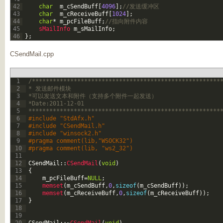
42
char
m_cSendBuff
[
4096
]
;
//发送缓冲区  
43
char
m_cReceiveBuff
[
1024
]
;
44
char
*
m_pcFileBuff
;
//指向附件内容  
45
sMailInfo 
m_sMailInfo
;
46
}
;
CSendMail.cpp
1
/******************************************************
2
* 发送邮件模块 
3
*可以发送文本和附件（支持多个附件一起发送） 
4
*Date:2011-12-01 
5
*******************************************************
6
#include "StdAfx.h"  
7
#include "CSendMail.h"  
8
#include "winsock2.h"  
9
#pragma comment(lib,"WSOCK32")  
10
#pragma comment(lib, "ws2_32")
11
12
CSendMail
::
CSendMail
(
void
)
13
{
14
m_pcFileBuff
=
NULL
;
15
memset
(
m_cSendBuff
,
0
,
sizeof
(
m_cSendBuff
)
)
;
16
memset
(
m_cReceiveBuff
,
0
,
sizeof
(
m_cReceiveBuff
)
)
;
17
}
18
19
20
CSendMail
::
~
CSendMail
(
void
)