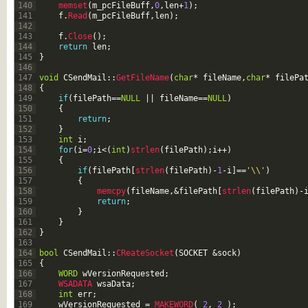
140
memset
(
m_pcFileBuff
,
0
,
len
+
1
)
;
141
f
.
Read
(
m_pcFileBuff
,
len
)
;
142
143
f
.
Close
(
)
;
144
return
len
;
145
}
146
147
void
CSendMail
::
GetFileName
(
char
*
fileName
,
char
*
filePa
148
{
149
if
(
filePath
==
NULL
||
fileName
==
NULL
)
150
{
151
return
;
152
}
153
int
i
;
154
for
(
i
=
0
;
i
<
(
int
)
strlen
(
filePath
)
;
i
++
)
155
{
156
if
(
filePath
[
strlen
(
filePath
)
-
1
-
i
]
==
'\\'
)
157
{
158
memcpy
(
fileName
,
&filePath
[
strlen
(
filePath
)
-
159
return
;
160
}
161
}
162
}
163
164
bool
CSendMail
::
CReateSocket
(
SOCKET
&sock
)
165
{
166
WORD
wVersionRequested
;
167
WSADATA 
wsaData
;
168
int
err
;
169
wVersionRequested
=
MAKEWORD
(
2
,
2
)
;