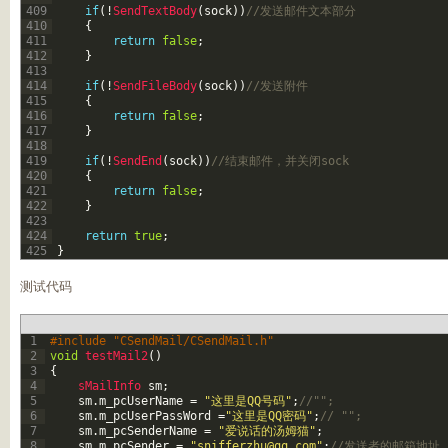
409
if
(
!
SendTextBody
(
sock
)
)
//发送邮件文本部分  
410
{
411
return
false
;
412
}
413
414
if
(
!
SendFileBody
(
sock
)
)
//发送附件  
415
{
416
return
false
;
417
}
418
419
if
(
!
SendEnd
(
sock
)
)
//结束邮件，并关闭sock  
420
{
421
return
false
;
422
}
423
424
return
true
;
425
}
测试代码
1
#include "CSendMail/CSendMail.h"
2
void
testMail2
(
)
3
{
4
sMailInfo 
sm
;
5
sm
.
m_pcUserName
=
"这里是QQ号码"
;
//"";
6
sm
.
m_pcUserPassWord
=
"这里是QQ密码"
;
// "";
7
sm
.
m_pcSenderName
=
"爱说话的汤姆猫"
;
8
sm
.
m_pcSender
=
"
snifferzhu@qq.com
"
;
//发送者的邮箱地址 