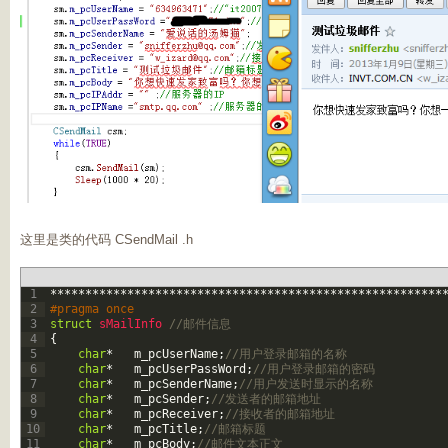
这里是类的代码 CSendMail .h
1
*
*
*
*
*
*
*
*
*
*
*
*
*
*
*
*
*
*
*
*
*
*
*
*
*
*
*
*
*
*
*
*
*
*
*
*
*
*
*
*
*
*
*
*
*
*
*
*
*
*
*
*
*
*
*
*
2
#pragma once  
3
struct
sMailInfo
//邮件信息  
4
{
5
char
*
m_pcUserName
;
//用户登录邮箱的名称  
6
char
*
m_pcUserPassWord
;
//用户登录邮箱的密码  
7
char
*
m_pcSenderName
;
//用户发送时显示的名称  
8
char
*
m_pcSender
;
//发送者的邮箱地址  
9
char
*
m_pcReceiver
;
//接收者的邮箱地址  
10
char
*
m_pcTitle
;
//邮箱标题  
11
char
*
m_pcBody
;
//邮件文本正文  