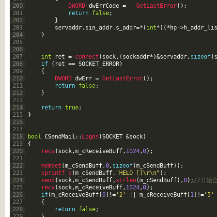
200
DWORD 
dwErrCode
=
GetLastError
(
)
;
201
return
false
;
202
}
203
servaddr
.
sin_addr
.
s_addr
=
*
(
int
*
)
(
*
hp
->
h_addr_li
204
}
205
206
207
int
ret
=
connect
(
sock
,
(
sockaddr
*
)
&servaddr
,
sizeof
(
208
if
(
ret
==
SOCKET_ERROR
)
209
{
210
DWORD 
dwErr
=
GetLastError
(
)
;
211
return
false
;
212
}
213
214
return
true
;
215
}
216
217
218
bool
CSendMail
::
Logon
(
SOCKET
&sock
)
219
{
220
recv
(
sock
,
m_cReceiveBuff
,
1024
,
0
)
;
221
222
memset
(
m_cSendBuff
,
0
,
sizeof
(
m_cSendBuff
)
)
;
223
sprintf_s
(
m_cSendBuff
,
"HELO []\r\n"
)
;
224
send
(
sock
,
m_cSendBuff
,
strlen
(
m_cSendBuff
)
,
0
)
;
//开始会
225
recv
(
sock
,
m_cReceiveBuff
,
1024
,
0
)
;
226
if
(
m_cReceiveBuff
[
0
]
!=
'2'
||
m_cReceiveBuff
[
1
]
!=
'5'
227
{
228
return
false
;
229
}