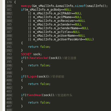
379
{
380
memcpy
(
&m_sMailInfo
,
&smailInfo
,
sizeof
(
smailInfo
)
)
;
381
if
(
m_sMailInfo
.
m_pcBody
==
NULL
382
||
m_sMailInfo
.
m_pcIPAddr
==
NULL
383
||
m_sMailInfo
.
m_pcIPName
==
NULL
384
||
m_sMailInfo
.
m_pcReceiver
==
NULL
385
||
m_sMailInfo
.
m_pcSender
==
NULL
386
||
m_sMailInfo
.
m_pcSenderName
==
NULL
387
||
m_sMailInfo
.
m_pcTitle
==
NULL
388
||
m_sMailInfo
.
m_pcUserName
==
NULL
389
||
m_sMailInfo
.
m_pcUserPassWord
==
NULL
)
390
{
391
return
false
;
392
}
393
SOCKET 
sock
;
394
if
(
!
CReateSocket
(
sock
)
)
//建立连接  
395
{
396
return
false
;
397
}
398
399
if
(
!
Logon
(
sock
)
)
//登录邮箱  
400
{
401
return
false
;
402
}
403
404
if
(
!
SendHead
(
sock
)
)
//发送邮件头  
405
{
406
return
false
;
407
}
408