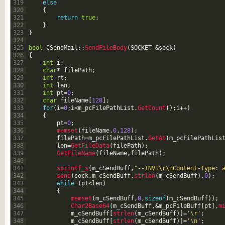
319
else
320
{
321
return
true
;
322
}
323
}
324
325
bool
CSendMail
::
SendFileBody
(
SOCKET
&sock
)
326
{
327
int
i
;
328
char
*
filePath
;
329
int
rt
;
330
int
len
;
331
int
pt
=
0
;
332
char
fileName
[
128
]
;
333
for
(
i
=
0
;
i
<
m_pcFilePathList
.
GetCount
(
)
;
i
++
)
334
{
335
pt
=
0
;
336
memset
(
fileName
,
0
,
128
)
;
337
filePath
=
m_pcFilePathList
.
GetAt
(
m_pcFilePathLis
338
len
=
GetFileData
(
filePath
)
;
339
GetFileName
(
fileName
,
filePath
)
;
340
341
sprintf_s
(
m_cSendBuff
,
"--INVT\r\nContent-Type: 
342
send
(
sock
,
m_cSendBuff
,
strlen
(
m_cSendBuff
)
,
0
)
;
343
while
(
pt
<
len
)
344
{
345
memset
(
m_cSendBuff
,
0
,
sizeof
(
m_cSendBuff
)
)
;
346
Char2Base64
(
m_cSendBuff
,
&m_pcFileBuff
[
pt
]
,
m
347
m_cSendBuff
[
strlen
(
m_cSendBuff
)
]
=
'\r'
;
348
m_cSendBuff
[
strlen
(
m_cSendBuff
)
]
=
'\n'
;