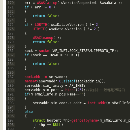
170
err
=
WSAStartup
(
wVersionRequested
,
&wsaData 
)
;
171
if
(
err
!=
0
)
172
{
173
return
false
;
174
}
175
if
(
LOBYTE
(
wsaData
.
wVersion
)
!=
2
||
176
HIBYTE
(
wsaData
.
wVersion
)
!=
2
)
177
{
178
WSACleanup
(
)
;
179
return
false
;
180
}
181
sock
=
socket
(
AF_INET
,
SOCK_STREAM
,
IPPROTO_IP
)
;
182
if
(
sock
==
INVALID_SOCKET
)
183
{
184
return
false
;
185
}
186
187
sockaddr_in 
servaddr
;
188
memset
(
&servaddr
,
0
,
sizeof
(
sockaddr_in
)
)
;
189
servaddr
.
sin_family
=
AF_INET
;
190
servaddr
.
sin_port
=
htons
(
25
)
;
//发邮件一般都是25端口  
191
if
(
m_sMailInfo
.
m_pcIPName
==
""
)
192
{
193
servaddr
.
sin_addr
.
s_addr
=
inet_addr
(
m_sMailInf
194
}
195
else
196
{
197
struct
hostent
*
hp
=
gethostbyname
(
m_sMailInfo
.
m_
198
if
(
hp
==
NULL
)
199
{