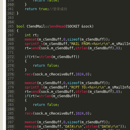
259
return
false
;
260
}
261
return
true
;
//登录成功  
262
}
263
264
265
bool
CSendMail
::
SendHead
(
SOCKET
&sock
)
266
{
267
int
rt
;
268
memset
(
m_cSendBuff
,
0
,
sizeof
(
m_cSendBuff
)
)
;
269
sprintf_s
(
m_cSendBuff
,
"MAIL FROM:<%s>\r\n"
,
m_sMailI
270
rt
=
send
(
sock
,
m_cSendBuff
,
strlen
(
m_cSendBuff
)
,
0
)
;
271
272
if
(
rt
!=
strlen
(
m_cSendBuff
)
)
273
{
274
return
false
;
275
}
276
recv
(
sock
,
m_cReceiveBuff
,
1024
,
0
)
;
277
278
memset
(
m_cSendBuff
,
0
,
sizeof
(
m_cSendBuff
)
)
;
279
sprintf_s
(
m_cSendBuff
,
"RCPT TO:<%s>\r\n"
,
m_sMailInf
280
rt
=
send
(
sock
,
m_cSendBuff
,
strlen
(
m_cSendBuff
)
,
0
)
;
281
if
(
rt
!=
strlen
(
m_cSendBuff
)
)
282
{
283
return
false
;
284
}
285
recv
(
sock
,
m_cReceiveBuff
,
1024
,
0
)
;
286
287
memset
(
m_cSendBuff
,
0
,
sizeof
(
m_cSendBuff
)
)
;
288
memcpy
(
m_cSendBuff
,
"DATA\r\n"
,
strlen
(
"DATA\r\n"
)
)
;