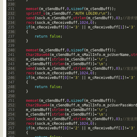
230
231
memset
(
m_cSendBuff
,
0
,
sizeof
(
m_cSendBuff
)
)
;
232
sprintf_s
(
m_cSendBuff
,
"AUTH LOGIN\r\n"
)
;
233
send
(
sock
,
m_cSendBuff
,
strlen
(
m_cSendBuff
)
,
0
)
;
//请求登
234
recv
(
sock
,
m_cReceiveBuff
,
1024
,
0
)
;
235
if
(
m_cReceiveBuff
[
0
]
!=
'3'
||
m_cReceiveBuff
[
1
]
!=
'3'
236
{
237
return
false
;
238
}
239
240
memset
(
m_cSendBuff
,
0
,
sizeof
(
m_cSendBuff
)
)
;
241
Char2Base64
(
m_cSendBuff
,
m_sMailInfo
.
m_pcUserName
,
st
242
m_cSendBuff
[
strlen
(
m_cSendBuff
)
]
=
'\r'
;
243
m_cSendBuff
[
strlen
(
m_cSendBuff
)
]
=
'\n'
;
244
send
(
sock
,
m_cSendBuff
,
strlen
(
m_cSendBuff
)
,
0
)
;
//发送
245
recv
(
sock
,
m_cReceiveBuff
,
1024
,
0
)
;
246
if
(
m_cReceiveBuff
[
0
]
!=
'3'
||
m_cReceiveBuff
[
1
]
!=
'3'
247
{
248
return
false
;
249
}
250
251
memset
(
m_cSendBuff
,
0
,
sizeof
(
m_cSendBuff
)
)
;
252
Char2Base64
(
m_cSendBuff
,
m_sMailInfo
.
m_pcUserPassWor
253
m_cSendBuff
[
strlen
(
m_cSendBuff
)
]
=
'\r'
;
254
m_cSendBuff
[
strlen
(
m_cSendBuff
)
]
=
'\n'
;
255
send
(
sock
,
m_cSendBuff
,
strlen
(
m_cSendBuff
)
,
0
)
;
//发送
256
recv
(
sock
,
m_cReceiveBuff
,
1024
,
0
)
;
257
if
(
m_cReceiveBuff
[
0
]
!=
'2'
||
m_cReceiveBuff
[
1
]
!=
'3'
258
{