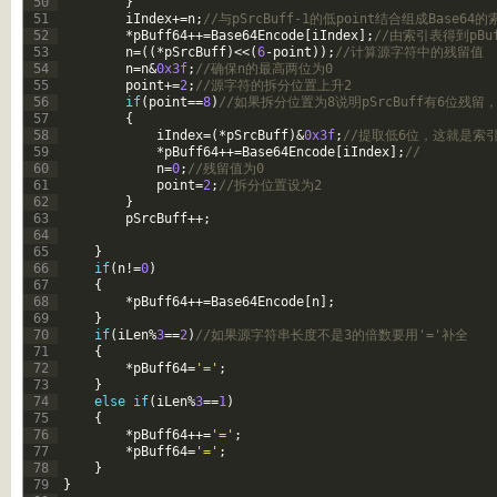
50
}
51
iIndex
+=
n
;
//与pSrcBuff-1的低point结合组成Base64的
52
*
pBuff64
++
=
Base64Encode
[
iIndex
]
;
//由索引表得到pBuf
53
n
=
(
(
*
pSrcBuff
)
<<
(
6
-
point
)
)
;
//计算源字符中的残留值 
54
n
=
n
&
0x3f
;
//确保n的最高两位为0  
55
point
+=
2
;
//源字符的拆分位置上升2  
56
if
(
point
==
8
)
//如果拆分位置为8说明pSrcBuff有6位残
57
{
58
iIndex
=
(
*
pSrcBuff
)
&
0x3f
;
//提取低6位，这就是索引
59
*
pBuff64
++
=
Base64Encode
[
iIndex
]
;
//  
60
n
=
0
;
//残留值为0  
61
point
=
2
;
//拆分位置设为2  
62
}
63
pSrcBuff
++
;
64
65
}
66
if
(
n
!=
0
)
67
{
68
*
pBuff64
++
=
Base64Encode
[
n
]
;
69
}
70
if
(
iLen
%
3
==
2
)
//如果源字符串长度不是3的倍数要用'='补全  
71
{
72
*
pBuff64
=
'='
;
73
}
74
else
if
(
iLen
%
3
==
1
)
75
{
76
*
pBuff64
++
=
'='
;
77
*
pBuff64
=
'='
;
78
}
79
}