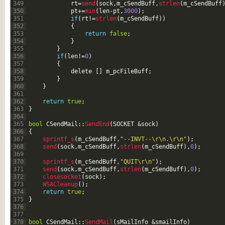
349
rt
=
send
(
sock
,
m_cSendBuff
,
strlen
(
m_cSendBuff
350
pt
+=
min
(
len
-
pt
,
3000
)
;
351
if
(
rt
!=
strlen
(
m_cSendBuff
)
)
352
{
353
return
false
;
354
}
355
}
356
if
(
len
!=
0
)
357
{
358
delete
[
]
m_pcFileBuff
;
359
}
360
}
361
362
return
true
;
363
}
364
365
bool
CSendMail
::
SendEnd
(
SOCKET
&sock
)
366
{
367
sprintf_s
(
m_cSendBuff
,
"--INVT--\r\n.\r\n"
)
;
368
send
(
sock
,
m_cSendBuff
,
strlen
(
m_cSendBuff
)
,
0
)
;
369
370
sprintf_s
(
m_cSendBuff
,
"QUIT\r\n"
)
;
371
send
(
sock
,
m_cSendBuff
,
strlen
(
m_cSendBuff
)
,
0
)
;
372
closesocket
(
sock
)
;
373
WSACleanup
(
)
;
374
return
true
;
375
}
376
377
378
bool
CSendMail
::
SendMail
(
sMailInfo
&smailInfo
)