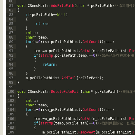
80
81
void
CSendMail
::
AddFilePath
(
char
*
pcFilePath
)
//添加附件
82
{
83
if
(
pcFilePath
==
NULL
)
84
{
85
return
;
86
}
87
int
i
;
88
char
*
temp
;
89
for
(
i
=
0
;
i
<
m_pcFilePathList
.
GetCount
(
)
;
i
++
)
90
{
91
temp
=
m_pcFilePathList
.
GetAt
(
m_pcFilePathList
.
Fi
92
if
(
strcmp
(
pcFilePath
,
temp
)
==
0
)
//如果已经存在就不用
93
{
94
return
;
95
}
96
}
97
m_pcFilePathList
.
AddTail
(
pcFilePath
)
;
98
}
99
100
void
CSendMail
::
DeleteFilePath
(
char
*
pcFilePath
)
//删除附
101
{
102
int
i
;
103
char
*
temp
;
104
for
(
i
=
0
;
i
<
m_pcFilePathList
.
GetCount
(
)
;
i
++
)
105
{
106
temp
=
m_pcFilePathList
.
GetAt
(
m_pcFilePathList
.
Fi
107
if
(
strcmp
(
temp
,
pcFilePath
)
==
0
)
//找到并删除它，如果
108
{
109
m_pcFilePathList
.
RemoveAt
(
m_pcFilePathList
.