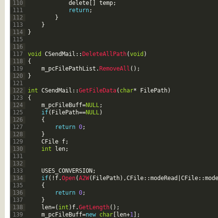
110
delete
[
]
temp
;
111
return
;
112
}
113
}
114
}
115
116
117
void
CSendMail
::
DeleteAllPath
(
void
)
118
{
119
m_pcFilePathList
.
RemoveAll
(
)
;
120
}
121
122
int
CSendMail
::
GetFileData
(
char
*
FilePath
)
123
{
124
m_pcFileBuff
=
NULL
;
125
if
(
FilePath
==
NULL
)
126
{
127
return
0
;
128
}
129
CFile
f
;
130
int
len
;
131
132
133
USES_CONVERSION
;
134
if
(
!
f
.
Open
(
A2W
(
FilePath
)
,
CFile
::
modeRead
|
CFile
::
mod
135
{
136
return
0
;
137
}
138
len
=
(
int
)
f
.
GetLength
(
)
;
139
m_pcFileBuff
=
new
char
[
len
+
1
]
;