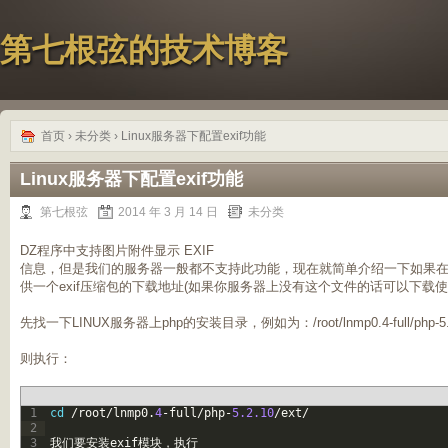
第七根弦的技术博客
首页
›
未分类
› Linux服务器下配置exif功能
Linux服务器下配置exif功能
第七根弦
2014 年 3 月 14 日
未分类
DZ程序中支持图片附件显示 EXIF
信息，但是我们的服务器一般都不支持此功能，现在就简单介绍一下如果在LI
供一个exif压缩包的下载地址(如果你服务器上没有这个文件的话可以下载使
先找一下LINUX服务器上php的安装目录，例如为：/root/lnmp0.4-full/php-5.2
则执行：
1
cd
/
root
/
lnmp0
.
4
-
full
/
php
-
5.2.10
/
ext
/
2
3
我们要安装
exif
模块，执行