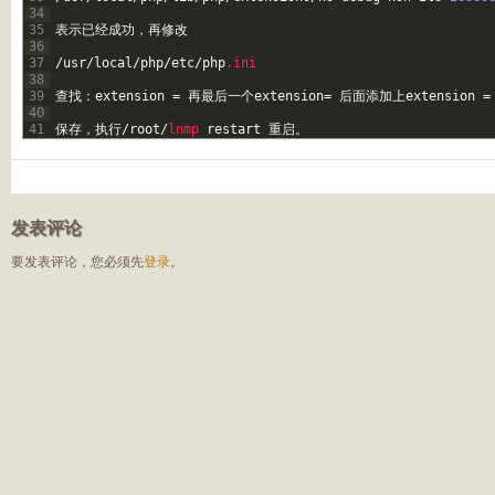
34
35
表示已经成功，再修改
36
37
/
usr
/
local
/
php
/
etc
/
php
.ini
38
39
查找：
extension
=
再最后一个
extension
=
后面添加上
extension
=
40
41
保存，执行
/
root
/
lnmp 
restart
重启。
发表评论
要发表评论，您必须先
登录
。