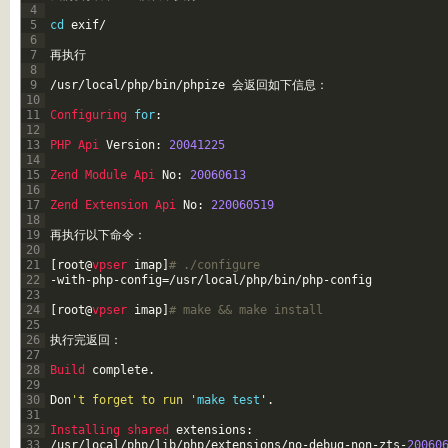
4
5
cd
exif
/
6
7
再执行
8
9
/
usr
/
local
/
php
/
bin
/
phpize
会返回如下信息：
10
11
Configuring 
for
:
12
13
PHP 
Api 
Version
:
20041225
14
15
Zend 
Module 
Api 
No
:
20060613
16
17
Zend 
Extension 
Api 
No
:
220060519
18
19
再执行以下命令：
20
21
[
root
@
vpser 
imap
]
# ./configure 
22
-
with
-
php
-
config
=
/
usr
/
local
/
php
/
bin
/
php
-
config
23
24
[
root
@
vpser 
imap
]
# make && make install
25
26
执行完返回：
27
28
Build 
complete
.
29
30
Don
't forget to run '
make
test
'
.
31
32
Installing 
shared 
extensions
:
33
/
usr
/
local
/
php
/
lib
/
php
/
extensions
/
no
-
debug
-
non
-
zts
-
20060