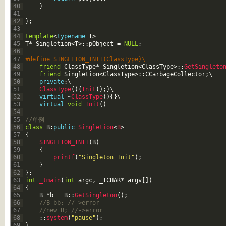
40
}
41
42
}
;
43
44
template
<
typename
T
>
45
T
*
Singletion
<
T
>
::
pObject
=
NULL
;
46
47
#define SINGLETON_INIT(ClassType)\
48
friend
ClassType
*
Singletion
<
ClassType
>
::
GetSingleto
49
friend
Singletion
<
ClassType
>
::
CCarbageCollector
;
\
50
private
:
\
51
ClassType
(
)
{
Init
(
)
;
}
\
52
virtual
~
ClassType
(
)
{
}
\
53
virtual
void
Init
(
)
54
55
//单例
56
class
B
:
public
Singletion
<
B
>
57
{
58
SINGLETON_INIT
(
B
)
59
{
60
printf
(
"Singleton Init"
)
;
61
}
62
}
;
63
int
_tmain
(
int
argc
,
_TCHAR
*
argv
[
]
)
64
{
65
B
*
b
=
B
::
GetSingleton
(
)
;
66
//B bb; //->error
67
//new B; //->error
68
::
system
(
"pause"
)
;
69
}