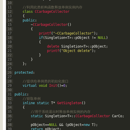
10
11
//利用此类析构函数释放单例实例内存
12
class
CCarbageCollector
13
{
14
public
:
15
~
CCarbageCollector
(
)
16
{
17
printf
(
"~CCarbageCollector"
)
;
18
if
(
Singletion
<
T
>
::
pObject
!=
NULL
)
19
{
20
delete 
Singletion
<
T
>
::
pObject
;
21
printf
(
"Object delete"
)
;
22
}
23
}
24
}
;
25
26
protected
:
27
28
//提供给单例类的初始化接口
29
virtual
void
Init
(
)
=
0
;
30
31
public
:
32
//获取单例
33
inline
static
T
*
GetSingleton
(
)
34
{
35
//用于系统退出时释放单例实例的内存
36
static
Singletion
<
T
>
::
CCarbageCollector 
CarCo
;
37
38
pObject
==
NULL
&&
(
pObject
=
new
T
)
;
39
return
pObject
;