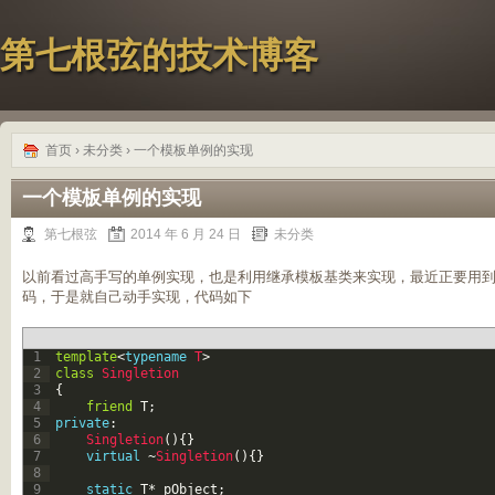
第七根弦的技术博客
首页
›
未分类
› 一个模板单例的实现
一个模板单例的实现
第七根弦
2014 年 6 月 24 日
未分类
以前看过高手写的单例实现，也是利用继承模板基类来实现，最近正要用
码，于是就自己动手实现，代码如下
1
template
<
typename
T
>
2
class
Singletion
3
{
4
friend
T
;
5
private
:
6
Singletion
(
)
{
}
7
virtual
~
Singletion
(
)
{
}
8
9
static
T
*
pObject
;